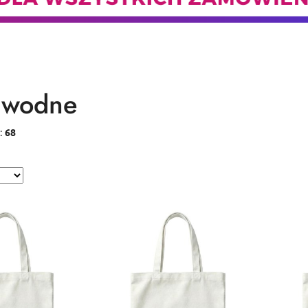
 wodne
:
68