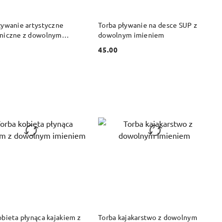
DO KOSZYKA
DO KOSZYKA
ływanie artystyczne
Torba pływanie na desce SUP z
niczne z dowolnym
dowolnym imieniem
em
45.00
Cena:
DO KOSZYKA
DO KOSZYKA
obieta płynąca kajakiem z
Torba kajakarstwo z dowolnym