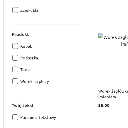
Producent:
Zajekubki
Produkt
Produkt:
Kubek
Produkt:
Poduszka
Produkt:
Torba
Produkt:
Worek na plecy
DO
Worek żaglówk
imieniem
Twój tekst
35.00
Cena:
Twój
Parametr tekstowy
tekst: