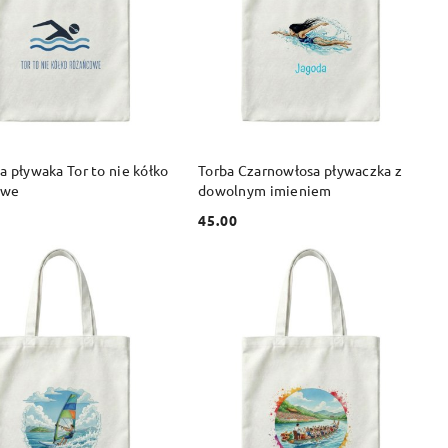
DO KOSZYKA
DO KOSZYKA
a pływaka Tor to nie kółko
Torba Czarnowłosa pływaczka z
owe
dowolnym imieniem
45.00
Cena: