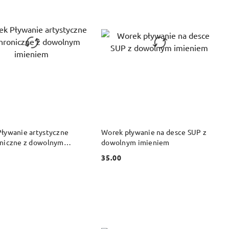
DO KOSZYKA
DO KOSZYKA
ływanie artystyczne
Worek pływanie na desce SUP z
niczne z dowolnym
dowolnym imieniem
em
35.00
Cena: