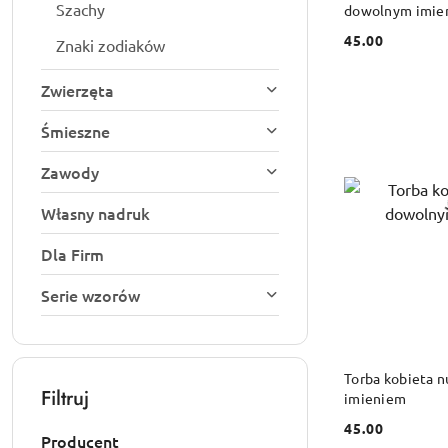
Szachy
dowolnym imie
45.00
Znaki zodiaków
Cena:
Zwierzęta
Śmieszne
Zawody
Własny nadruk
Dla Firm
Serie wzorów
DO
Torba kobieta 
Filtruj
imieniem
45.00
Cena:
Producent