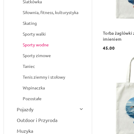
Siatkówka
Siłownia, fitness, kulturystyka
Skating
DO
Torba żaglówki
Sporty walki
imieniem
Sporty wodne
45.00
Cena:
Sporty zimowe
Taniec
Tenis ziemny i stołowy
Wspinaczka
Pozostałe
Pojazdy
Outdoor i Przyroda
Muzyka