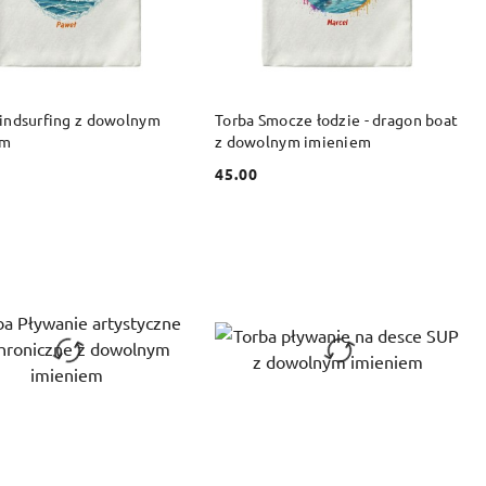
DO KOSZYKA
DO KOSZYKA
indsurfing z dowolnym
Torba Smocze łodzie - dragon boat
em
z dowolnym imieniem
45.00
Cena: