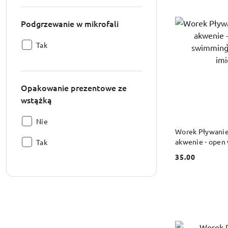
Podgrzewanie w mikrofali
Podgrzewanie
Tak
w
mikrofali:
Opakowanie prezentowe ze
wstążką
Opakowanie
Nie
DO
Worek Pływanie
prezentowe
akwenie - open
Opakowanie
ze
Tak
dowolnym imie
prezentowe
wstążką:
35.00
Cena:
ze
wstążką: