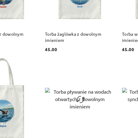
 KOSZYKA
DO KOSZYKA
 z dowolnym
Torba żaglówka z dowolnym
Torba w
imieniem
imieni
45.00
45.00
Cena:
Cena: