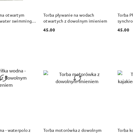
 KOSZYKA
DO KOSZYKA
 na otwartym
Torba pływanie na wodach
Torba P
 water swimming z
otwartych z dowolnym imieniem
synchro
niem
imieni
45.00
45.00
Cena:
Cena:
 KOSZYKA
DO KOSZYKA
na - waterpolo z
Torba motorówka z dowolnym
Torba k