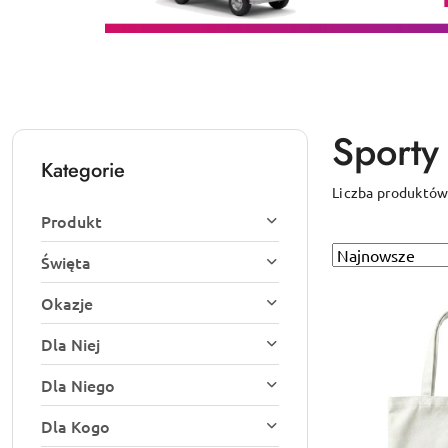
Sporty
Kategorie
Liczba produktów
Produkt
Sortuj
Zastosowano
Święta
według
sortowanie:
Okazje
Najnowsze.
Dla Niej
Dla Niego
Dla Kogo