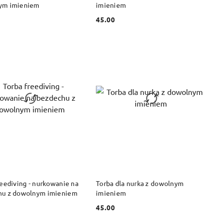
ym imieniem
imieniem
45.00
Cena:
DO KOSZYKA
DO KOSZYKA
reediving - nurkowanie na
Torba dla nurka z dowolnym
hu z dowolnym imieniem
imieniem
45.00
Cena: