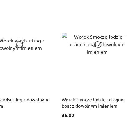
DO KOSZYKA
DO KOSZYKA
indsurfing z dowolnym
Worek Smocze łodzie - dragon
em
boat z dowolnym imieniem
35.00
Cena: