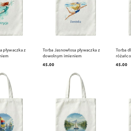
 KOSZYKA
DO KOSZYKA
a pływaczka z
Torba Jasnowłosa pływaczka z
Torba dl
niem
dowolnym imieniem
różańc
45.00
45.00
Cena:
Cena: