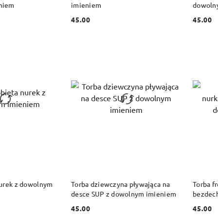
niem
imieniem
dowoln
45.00
45.00
Cena:
Cena:
 KOSZYKA
DO KOSZYKA
nurek z dowolnym
Torba dziewczyna pływająca na
Torba f
desce SUP z dowolnym imieniem
bezdec
45.00
45.00
Cena:
Cena: