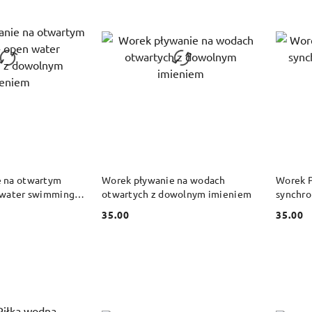
 KOSZYKA
DO KOSZYKA
 na otwartym
Worek pływanie na wodach
Worek P
 water swimming z
otwartych z dowolnym imieniem
synchro
niem
imieni
35.00
35.00
Cena:
Cena: