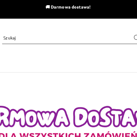
🚚
Darmowa dostawa!