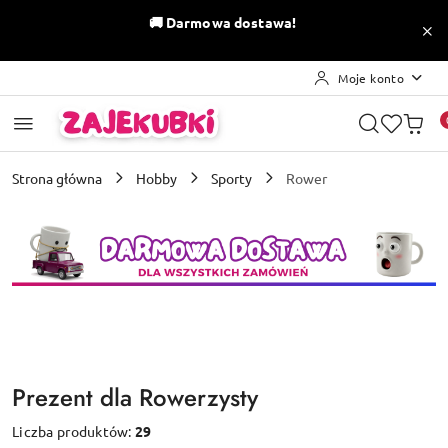
Przejdź do treści głównej
Przejdź do wyszukiwarki
Przejdź do moje konto
Przejdź do menu głównego
Przejdź do stopki
🚚
Darmowa dostawa!
Moje konto
Strona główna
Hobby
Sporty
Rower
Prezent dla Rowerzysty
Liczba produktów:
29