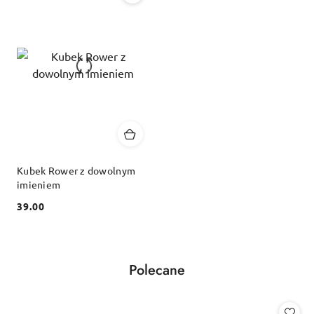
Kubek Rower z dowolnym
imieniem
39.00
Cena:
Produkty
Polecane
Pomiń karuzelę produktów
o
statusie: