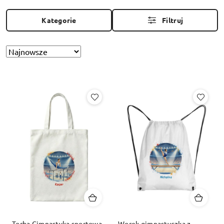
Kategorie
Filtruj
Sortuj
Zastosowano
według
sortowanie:
Najnowsze.
Torba Gimnastyka sportowa
Worek gimnastyczka z