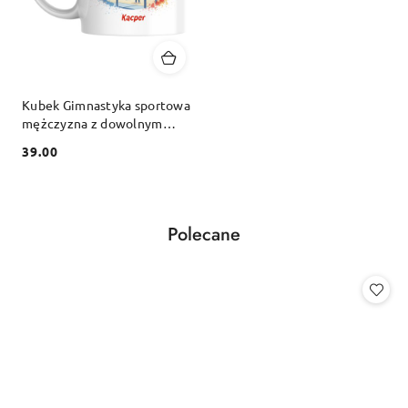
Kubek Gimnastyka sportowa
mężczyzna z dowolnym
imieniem
39.00
Cena:
Produkty
Polecane
Pomiń karuzelę produktów
o
statusie: