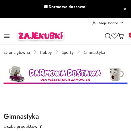
Przejdź do treści głównej
Przejdź do wyszukiwarki
Przejdź do moje konto
Przejdź do menu głównego
Przejdź do stopki
🚚
Darmowa dostawa!
Moje konto
Strona główna
Hobby
Sporty
Gimnastyka
Gimnastyka
Liczba produktów:
7