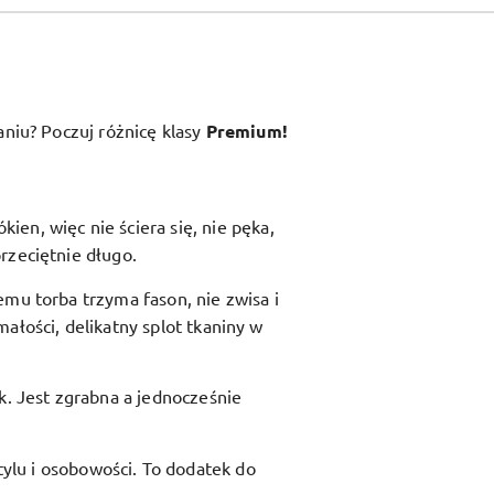
aniu? Poczuj różnicę klasy
Premium!
en, więc nie ściera się, nie pęka,
rzeciętnie długo.
zemu torba trzyma fason, nie zwisa i
ałości, delikatny splot tkaniny w
ik. Jest zgrabna a jednocześnie
ylu i osobowości. To dodatek do