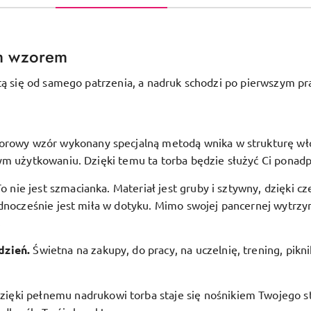
m wzorem
tą się od samego patrzenia, a nadruk schodzi po pierwszym pr
orowy wzór wykonany specjalną metodą wnika w strukturę włóki
ym użytkowaniu. Dzięki temu ta torba będzie służyć Ci ponadp
To nie jest szmacianka. Materiał jest gruby i sztywny, dzięki c
dnocześnie jest miła w dotyku. Mimo swojej pancernej wytrzym
.
dzień.
Świetna na zakupy, do pracy, na uczelnię, trening, pikn
zięki pełnemu nadrukowi torba staje się nośnikiem Twojego st