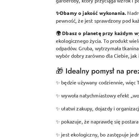
garderoby, który przyciąga wzrok i p
✨Dbamy o jakość wykonania.
Nadr
pewność, że jest sprawdzony pod k
🌍 Dbasz o planetę przy każdym w
ekologicznego życia. To produkt wie
odpadów. Gruba, wytrzymała tkanina s
wybór dobry zarówno dla Ciebie, jak 
🎁 Idealny pomysł na prez
będzie używany codziennie, więc T
✨
wywoła natychmiastowy efekt „wow
✨
ułatwi zakupy, dojazdy i organizac
✨
pokazuje, że naprawdę się postarał
✨
jest ekologiczny, bo zastępuje je
✨