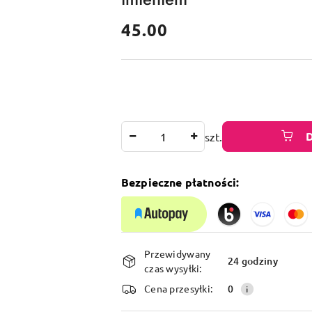
cena:
45.00
Ilość
szt.
Bezpieczne płatności:
Dostępność
Przewidywany
i
24 godziny
czas wysyłki:
dostawa
Cena przesyłki:
0