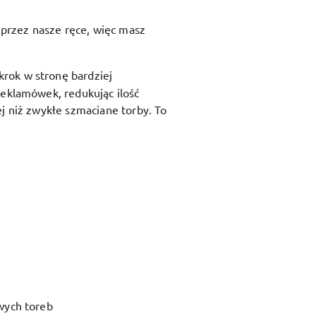
przez nasze ręce, więc masz
krok w stronę bardziej
reklamówek, redukując ilość
j niż zwykłe szmaciane torby. To
wych toreb