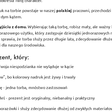
odkreśla Twój charakter.
uk na torbie powstaje w naszej
polskiej
pracowni, przechodzi 
ażdym kątem.
yjściu z domu.
Wybierając taką torbę, robisz mały, ale ważny 
lorazowego użytku, który zastępuje dziesiątki jednorazowych 
prawia, że torba służy przez długie lata, zdecydowanie dłuże
i dla naszego środowiska.
ent, który:
woja niespodzianka nie wyląduje w kącie
", bo kolorowy nadruk jest żywy i trwały
ję - jedna torba, mnóstwo zastosowań
eś - prezent jest oryginalny, niebanalny i praktyczny
dnorazówki i służy zdecydowanie dłużej od zwykłych materiało