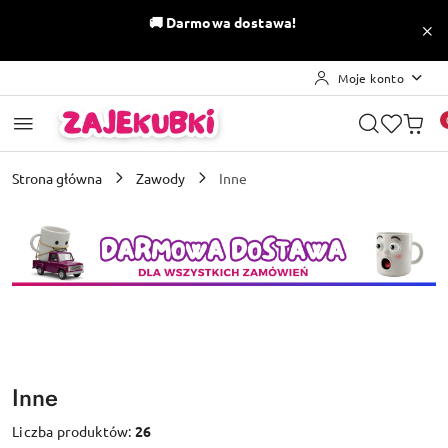
Przejdź do treści głównej
Przejdź do wyszukiwarki
Przejdź do moje konto
Przejdź do menu głównego
Przejdź do stopki
🚚
Darmowa dostawa!
Moje konto
Strona główna
Zawody
Inne
Inne
Liczba produktów:
26