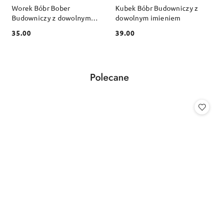
Worek Bóbr Bober
Kubek Bóbr Budowniczy z
Budowniczy z dowolnym
dowolnym imieniem
imieniem
35.00
39.00
Cena:
Cena:
Produkty
Polecane
Pomiń karuzelę produktów
o
statusie: