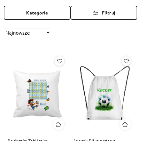
Kategorie
Filtruj
Sortuj
Zastosowano
według
sortowanie:
Najnowsze.
Poduszka Tabliczka
Worek Piłka nożna z