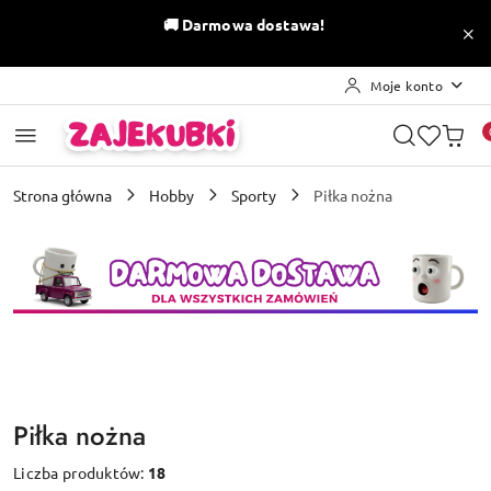
Przejdź do treści głównej
Przejdź do wyszukiwarki
Przejdź do moje konto
Przejdź do menu głównego
Przejdź do stopki
🚚
Darmowa dostawa!
Moje konto
Strona główna
Hobby
Sporty
Piłka nożna
Piłka nożna
Liczba produktów:
18