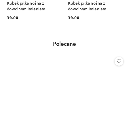
Kubek piłka nożna z
Kubek piłka nożna z
dowolnym imieniem
dowolnym imieniem
39.00
39.00
Cena:
Cena:
Produkty
Polecane
Pomiń karuzelę produktów
o
statusie: