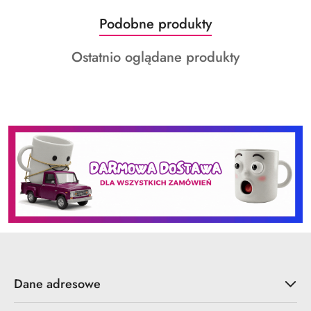
Produkty
Podobne produkty
Pomiń karuzelę produktów
o
Produkty
Ostatnio oglądane produkty
statusie:
o
statusie:
Dane adresowe