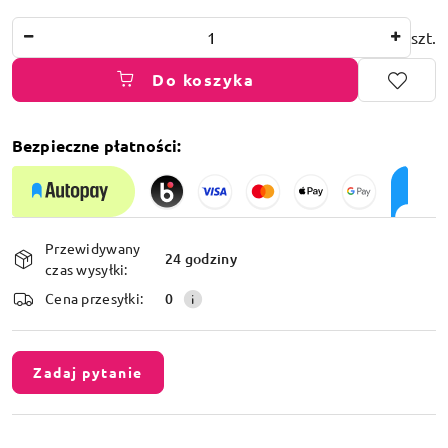
Ilość
szt.
Do koszyka
Bezpieczne płatności:
Dostępność
Przewidywany
i
24 godziny
czas wysyłki:
dostawa
Cena przesyłki:
0
Zadaj pytanie