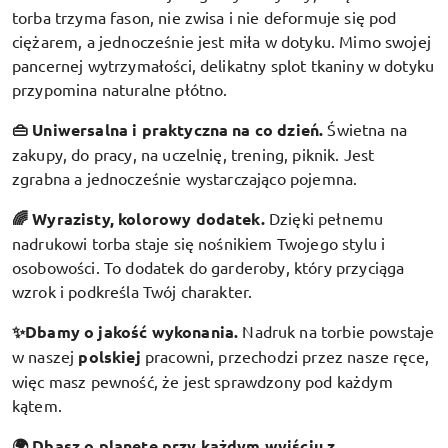
torba trzyma fason, nie zwisa i nie deformuje się pod
ciężarem, a jednocześnie jest miła w dotyku. Mimo swojej
pancernej wytrzymałości, delikatny splot tkaniny w dotyku
przypomina naturalne płótno.
👜 Uniwersalna i praktyczna na co dzień.
Świetna na
zakupy, do pracy, na uczelnię, trening, piknik. Jest
zgrabna a jednocześnie wystarczająco pojemna.
🌈 Wyrazisty, kolorowy dodatek
.
Dzięki pełnemu
nadrukowi torba staje się nośnikiem Twojego stylu i
osobowości. To dodatek do garderoby, który przyciąga
wzrok i podkreśla Twój charakter.
✨Dbamy o jakość wykonania.
Nadruk na torbie powstaje
w naszej
polskiej
pracowni, przechodzi przez nasze ręce,
więc masz pewność, że jest sprawdzony pod każdym
kątem.
🌍 Dbasz o planetę przy każdym wyjściu z