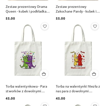
Zestaw prezentowy Drama
Zestaw prezentowy
Queen - kubek i podkładka z
Zakochane Pandy - kubek i
dowolnym imieniem
podkładka z dowolnymi
55.00
55.00
imionami dla pary
Cena:
Cena:
Torba walentynkowa - Para
Torba na walentynki Niezła z
stworków z dowolnymi
nas para z dowolnymi
imionami
imionami
45.00
45.00
Cena:
Cena: