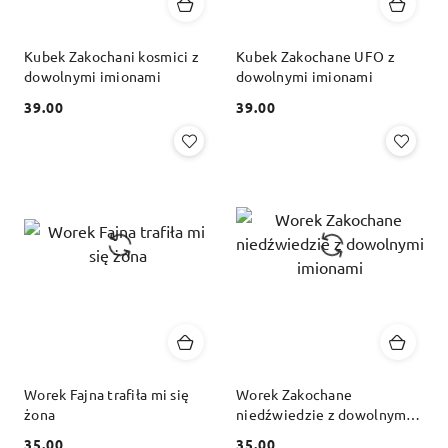
Kubek Zakochani kosmici z
Kubek Zakochane UFO z
dowolnymi imionami
dowolnymi imionami
39.00
39.00
Cena:
Cena:
Worek Fajna trafiła mi się
Worek Zakochane
żona
niedźwiedzie z dowolnymi
imionami
35.00
35.00