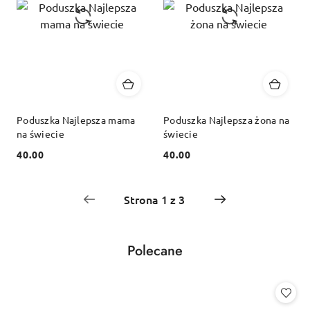
Poduszka Najlepsza mama
Poduszka Najlepsza żona na
na świecie
świecie
40.00
40.00
Cena:
Cena:
Produkty
Polecane
Pomiń karuzelę produktów
o
statusie: