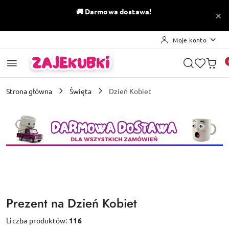
Przejdź do treści głównej
Przejdź do wyszukiwarki
Przejdź do moje konto
Przejdź do menu głównego
Przejdź do stopki
🚚
Darmowa dostawa!
Moje konto
Strona główna
Święta
Dzień Kobiet
Prezent na Dzień Kobiet
Liczba produktów:
116