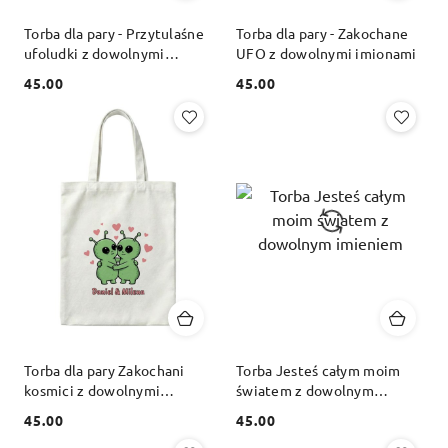
Torba dla pary - Przytulaśne
Torba dla pary - Zakochane
ufoludki z dowolnymi
UFO z dowolnymi imionami
imionami
45.00
45.00
Cena:
Cena:
Torba dla pary Zakochani
Torba Jesteś całym moim
kosmici z dowolnymi
światem z dowolnym
imionami
imieniem
45.00
45.00
Cena:
Cena: