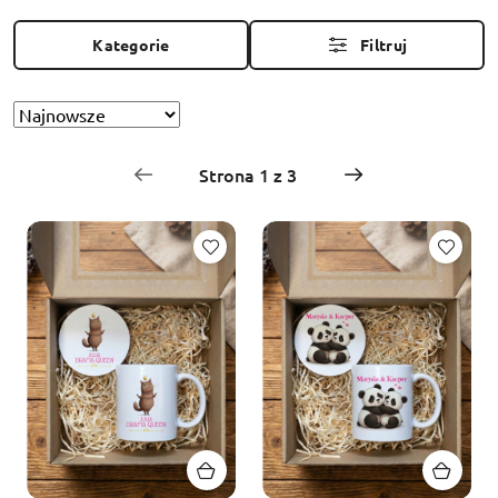
Kategorie
Filtruj
Sortuj
Zastosowano
według
sortowanie:
Najnowsze.