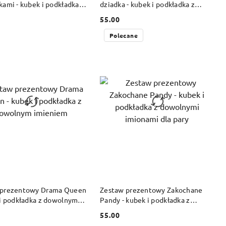
kami - kubek i podkładka z
dziadka - kubek i podkładka z
ym imieniem
dowolnym imieniem
55.00
Cena:
Polecane
DO KOSZYKA
DO KOSZYKA
 prezentowy Drama Queen
Zestaw prezentowy Zakochane
 i podkładka z dowolnym
Pandy - kubek i podkładka z
em
dowolnymi imionami dla pary
55.00
Cena: