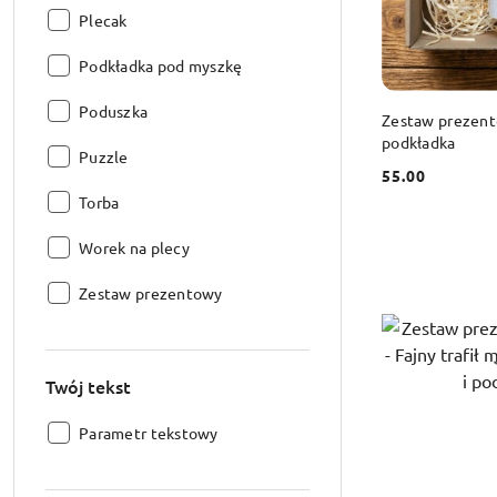
Produkt:
Plecak
Produkt:
Podkładka pod myszkę
Produkt:
Poduszka
DO
Zestaw prezento
podkładka
Produkt:
Puzzle
55.00
Cena:
Produkt:
Torba
Produkt:
Worek na plecy
Produkt:
Zestaw prezentowy
Twój tekst
Twój
Parametr tekstowy
tekst: