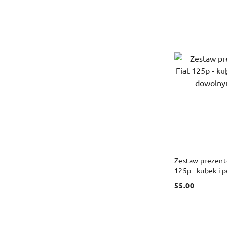
DO
Zestaw prezent
125p - kubek i 
dowolnym imie
55.00
Cena: