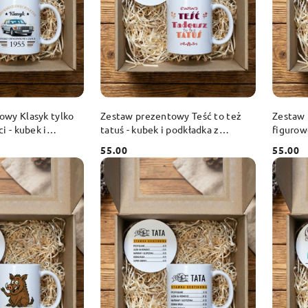
 KOSZYKA
DO KOSZYKA
owy Klasyk tylko
Zestaw prezentowy Teść to też
Zestaw
i - kubek i
tatuś - kubek i podkładka z
figurow
dowolnym imieniem
55.00
55.00
Cena:
Cena: