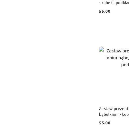
- kubek i podkł
55.00
Cena:
DO
Zestaw prezen
bąbelkiem - kub
55.00
Cena: