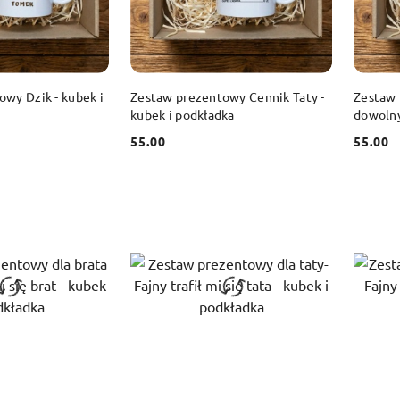
 KOSZYKA
DO KOSZYKA
wy Dzik - kubek i
Zestaw prezentowy Cennik Taty -
Zestaw 
kubek i podkładka
dowolny
podkład
55.00
55.00
Cena:
Cena: