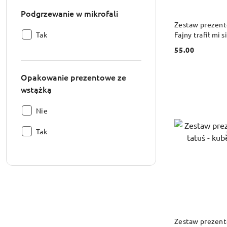
Podgrzewanie w mikrofali
DO
Zestaw prezento
Podgrzewanie
Fajny trafił mi s
Tak
podkładka
w
55.00
Cena:
mikrofali:
Opakowanie prezentowe ze
wstążką
Opakowanie
Nie
prezentowe
Opakowanie
ze
Tak
prezentowe
wstążką:
ze
wstążką:
DO
Zestaw prezent