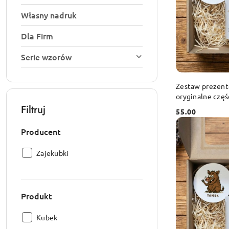
Własny nadruk
Dla Firm
Serie wzorów
DO
Zestaw prezent
oryginalne częśc
podkładka
Filtruj
55.00
Cena:
Producent
Producent:
Zajekubki
Produkt
Produkt:
Kubek