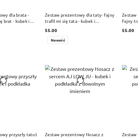
 KOSZYKA
DO KOSZYKA
wy dla brata -
Zestaw prezentowy dla taty- Fajny
Zestaw 
ię brat - kubek i
trafił mi się tata - kubek i
Fajny tr
podkładka
podkład
55.00
55.00
Cena:
Cena:
Nowość
 KOSZYKA
DO KOSZYKA
owy przyszły tatuś
Zestaw prezentowy Nosacz z
Zestaw 