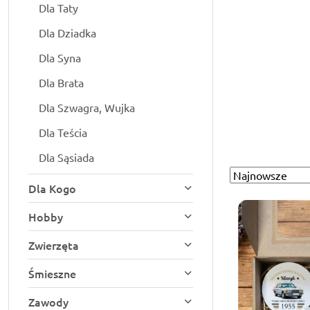
Dla Taty
Dla Dziadka
Dla Syna
Dla Brata
Dla Szwagra, Wujka
Dla Teścia
Dla Sąsiada
Sortuj
Zastosowano
Dla Kogo
według
sortowanie:
Najnowsze.
Hobby
Zwierzęta
Śmieszne
Zawody