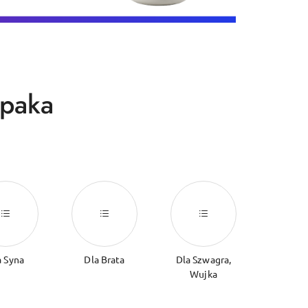
opaka
a Syna
Dla Brata
Dla Szwagra,
Wujka