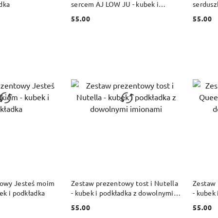
adka
sercem AJ LOW JU - kubek i
serdusz
podkładka z dowolnym imieniem
dowoln
55.00
55.00
Cena:
Cena:
 KOSZYKA
DO KOSZYKA
towy Jesteś moim
Zestaw prezentowy tost i Nutella
Zestaw
ek i podkładka
- kubek i podkładka z dowolnymi
- kubek
imionami
imieni
55.00
55.00
Cena:
Cena: