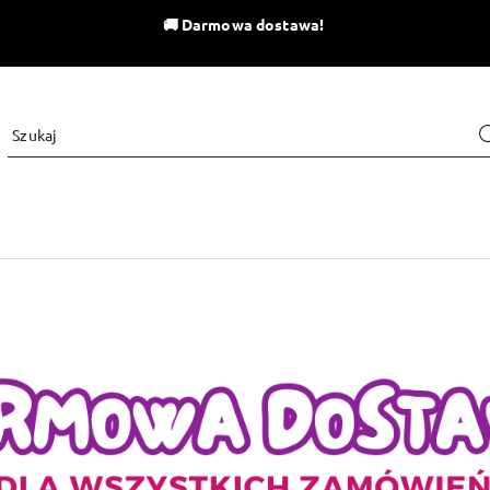
🚚
Darmowa dostawa!