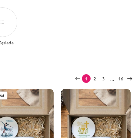
Sąsiada
...
1
2
3
16
ść