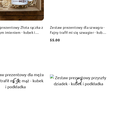
DO KOSZYKA
DO KOSZYKA
prezentowy Złota rączka z
Zestaw prezentowy dla szwagra -
m imieniem - kubek i
Fajny trafił mi się szwagier - kubek
ka
i podkładka
55.00
Cena: