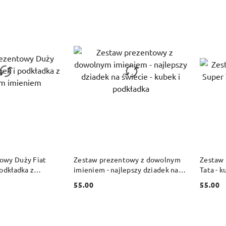
 KOSZYKA
DO KOSZYKA
owy Duży Fiat
Zestaw prezentowy z dowolnym
Zestaw 
podkładka z
imieniem - najlepszy dziadek na
Tata - k
niem
świecie - kubek i podkładka
55.00
55.00
Cena:
Cena: