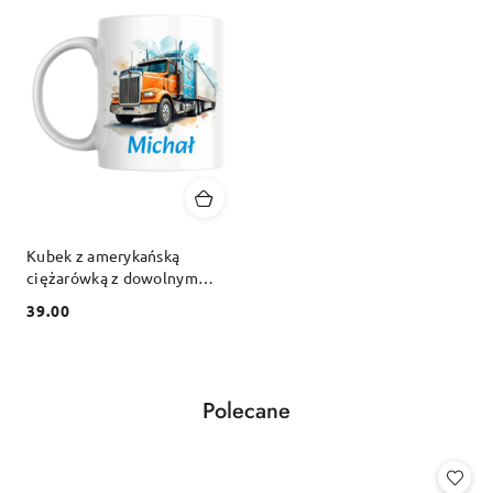
Kubek z amerykańską
ciężarówką z dowolnym
imieniem
39.00
Cena:
Produkty
Polecane
Pomiń karuzelę produktów
o
statusie: