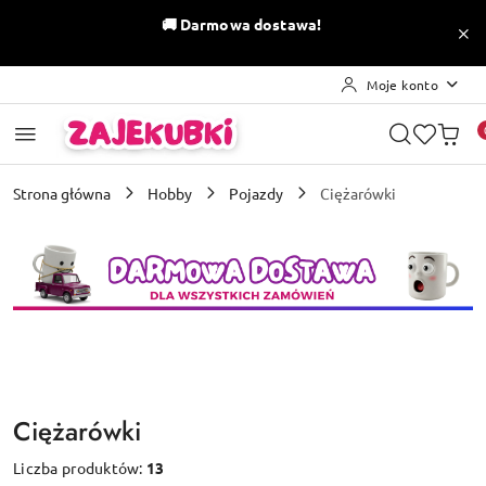
Przejdź do treści głównej
Przejdź do wyszukiwarki
Przejdź do moje konto
Przejdź do menu głównego
Przejdź do stopki
🚚
Darmowa dostawa!
Moje konto
Strona główna
Hobby
Pojazdy
Ciężarówki
Ciężarówki
Liczba produktów:
13