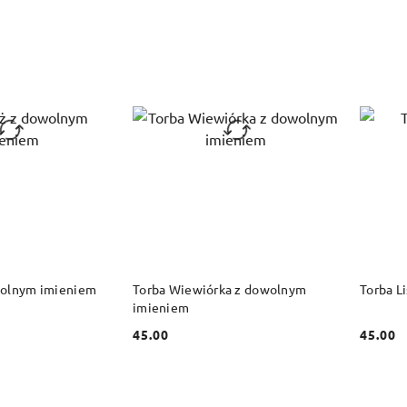
 KOSZYKA
DO KOSZYKA
wolnym imieniem
Torba Wiewiórka z dowolnym
Torba L
imieniem
45.00
45.00
Cena:
Cena: