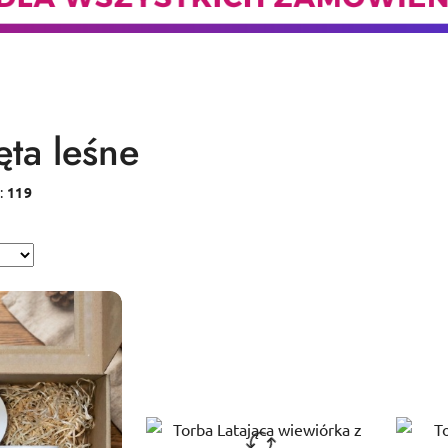
ęta leśne
:
119