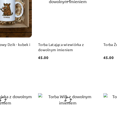
 KOSZYKA
DO KOSZYKA
wy Dzik - kubek i
Torba Latająca wiewiórka z
Torba Ż
dowolnym imieniem
45.00
45.00
Cena:
Cena: