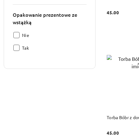
mikrofali:
45.00
Opakowanie prezentowe ze
Cena:
wstążką
Opakowanie
Nie
prezentowe
Opakowanie
ze
Tak
prezentowe
wstążką:
ze
wstążką:
DO
Torba Bóbr z d
45.00
Cena: