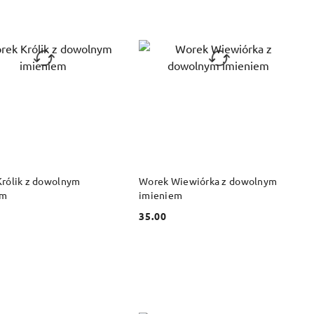
DO KOSZYKA
DO KOSZYKA
rólik z dowolnym
Worek Wiewiórka z dowolnym
em
imieniem
35.00
Cena: