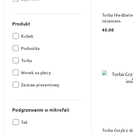
DO
Torba Niedźwie
imieniem
Produkt
45.00
Cena:
Produkt:
Kubek
Produkt:
Poduszka
Produkt:
Torba
Produkt:
Worek na plecy
Produkt:
Zestaw prezentowy
Podgrzewanie w mikrofali
Podgrzewanie
Tak
DO
w
Torba Grzyb z 