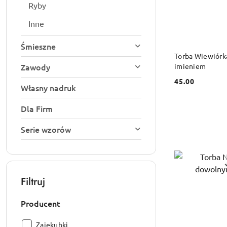
Ryby
Inne
Śmieszne
DO
Torba Wiewiórk
imieniem
Zawody
45.00
Cena:
Własny nadruk
Dla Firm
Serie wzorów
Filtruj
Producent
Producent:
Zajekubki