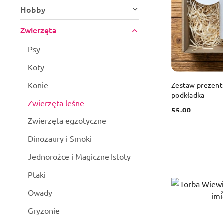
Hobby
Zwierzęta
Psy
Koty
DO
Konie
Zestaw prezento
podkładka
Zwierzęta leśne
55.00
Cena:
Zwierzęta egzotyczne
Dinozaury i Smoki
Jednorożce i Magiczne Istoty
Ptaki
Owady
Gryzonie