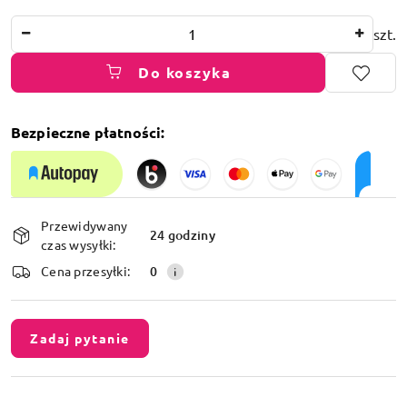
Ilość
szt.
Do koszyka
Bezpieczne płatności:
Dostępność
Przewidywany
i
24 godziny
czas wysyłki:
dostawa
Cena przesyłki:
0
Zadaj pytanie