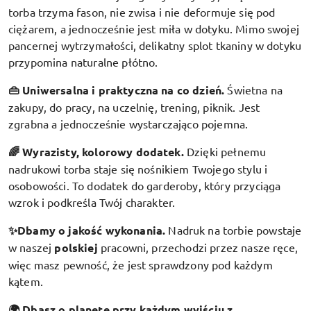
torba trzyma fason, nie zwisa i nie deformuje się pod
ciężarem, a jednocześnie jest miła w dotyku. Mimo swojej
pancernej wytrzymałości, delikatny splot tkaniny w dotyku
przypomina naturalne płótno.
👜 Uniwersalna i praktyczna na co dzień.
Świetna na
zakupy, do pracy, na uczelnię, trening, piknik. Jest
zgrabna a jednocześnie wystarczająco pojemna.
🌈 Wyrazisty, kolorowy dodatek
.
Dzięki pełnemu
nadrukowi torba staje się nośnikiem Twojego stylu i
osobowości. To dodatek do garderoby, który przyciąga
wzrok i podkreśla Twój charakter.
✨Dbamy o jakość wykonania.
Nadruk na torbie powstaje
w naszej
polskiej
pracowni, przechodzi przez nasze ręce,
więc masz pewność, że jest sprawdzony pod każdym
kątem.
🌍 Dbasz o planetę przy każdym wyjściu z