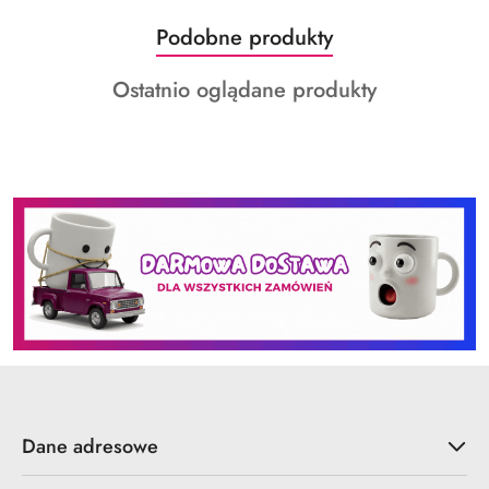
Produkty
Podobne produkty
Pomiń karuzelę produktów
o
Produkty
Ostatnio oglądane produkty
statusie:
o
statusie:
Dane adresowe