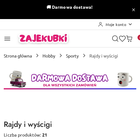
Przejdź do treści głównej
Przejdź do wyszukiwarki
Przejdź do moje konto
Przejdź do menu głównego
Przejdź do stopki
🚚
Darmowa dostawa!
Moje konto
Strona główna
Hobby
Sporty
Rajdy i wyścigi
Rajdy i wyścigi
Liczba produktów:
21