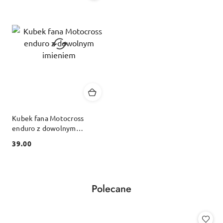
Kubek fana Motocross
enduro z dowolnym
imieniem
39.00
Cena:
Produkty
Polecane
Pomiń karuzelę produktów
o
statusie: