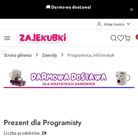
Przejdź do treści głównej
Przejdź do wyszukiwarki
Przejdź do moje konto
Przejdź do menu głównego
Przejdź do stopki
🚚
Darmowa dostawa!
Moje konto
Strona główna
Zawody
Programista, informatyk
Prezent dla Programisty
Liczba produktów:
29