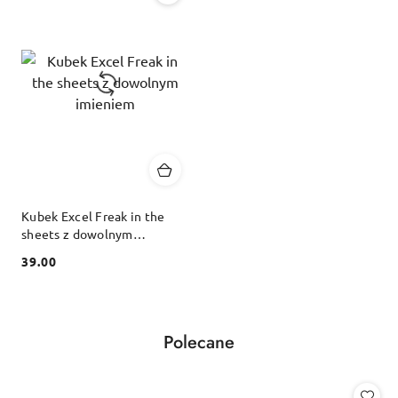
Kubek Excel Freak in the
sheets z dowolnym
imieniem
39.00
Cena:
Produkty
Polecane
Pomiń karuzelę produktów
o
statusie: