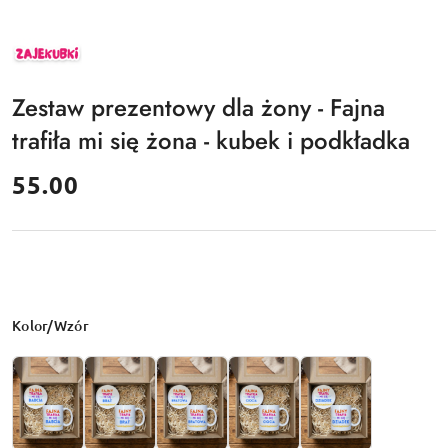
ZAJEKUBKI
Zestaw prezentowy dla żony - Fajna
trafiła mi się żona - kubek i podkładka
cena:
55.00
Wariant
Kolor/Wzór