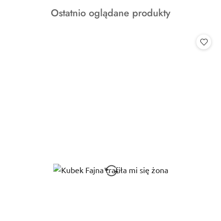
o
Produkty
Ostatnio oglądane produkty
statusie:
o
statusie: