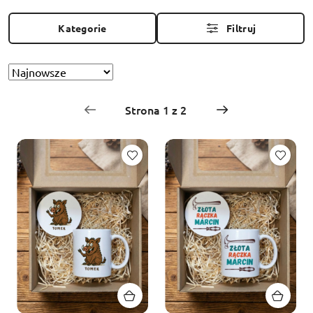
Kategorie
Filtruj
Sortuj
Zastosowano
według
sortowanie:
Najnowsze.