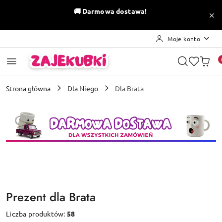
Przejdź do treści głównej
Przejdź do wyszukiwarki
Przejdź do moje konto
Przejdź do menu głównego
Przejdź do stopki
🚚
Darmowa dostawa!
Moje konto
Strona główna
Dla Niego
Dla Brata
Prezent dla Brata
Liczba produktów:
58