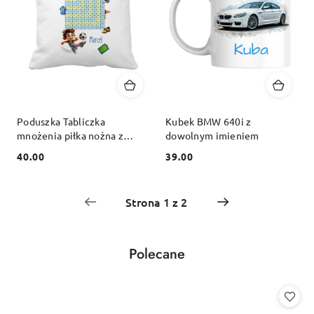
Poduszka Tabliczka
Kubek BMW 640i z
mnożenia piłka nożna z
dowolnym imieniem
dowolnym imieniem
40.00
39.00
Cena:
Cena:
Produkty
Polecane
Pomiń karuzelę produktów
o
statusie: