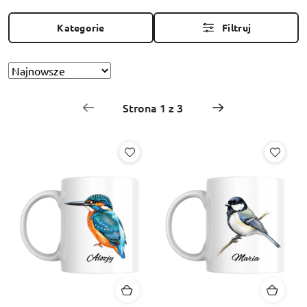
Kategorie
Filtruj
Sortuj
Zastosowano
według
sortowanie:
Najnowsze.