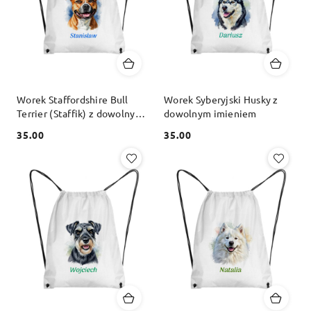
Worek Staffordshire Bull
Worek Syberyjski Husky z
Terrier (Staffik) z dowolnym
dowolnym imieniem
imieniem
35.00
35.00
Cena:
Cena: