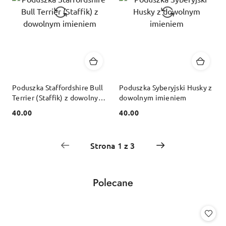
Poduszka Staffordshire Bull
Poduszka Syberyjski Husky z
Terrier (Staffik) z dowolnym
dowolnym imieniem
imieniem
40.00
40.00
Cena:
Cena:
Produkty
Polecane
Pomiń karuzelę produktów
o
statusie: