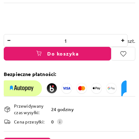
Ilość
szt.
Do koszyka
Bezpieczne płatności:
Dostępność
Przewidywany
i
24 godziny
czas wysyłki:
dostawa
Cena przesyłki:
0