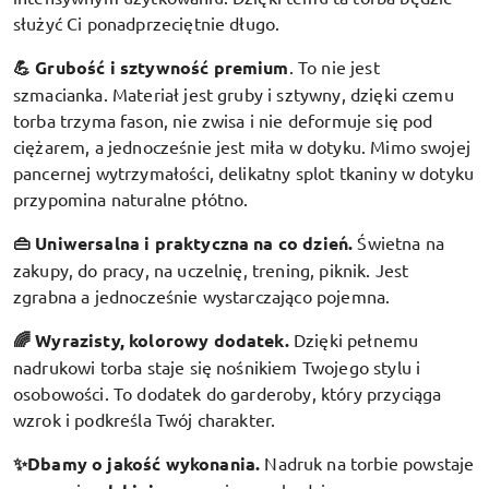
służyć Ci ponadprzeciętnie długo.
💪 Grubość i sztywność premium
.
To nie jest
szmacianka. Materiał jest gruby i sztywny, dzięki czemu
torba trzyma fason, nie zwisa i nie deformuje się pod
ciężarem, a jednocześnie jest miła w dotyku. Mimo swojej
pancernej wytrzymałości, delikatny splot tkaniny w dotyku
przypomina naturalne płótno.
👜 Uniwersalna i praktyczna na co dzień.
Świetna na
zakupy, do pracy, na uczelnię, trening, piknik. Jest
zgrabna a jednocześnie wystarczająco pojemna.
🌈 Wyrazisty, kolorowy dodatek
.
Dzięki pełnemu
nadrukowi torba staje się nośnikiem Twojego stylu i
osobowości. To dodatek do garderoby, który przyciąga
wzrok i podkreśla Twój charakter.
✨Dbamy o jakość wykonania.
Nadruk na torbie powstaje