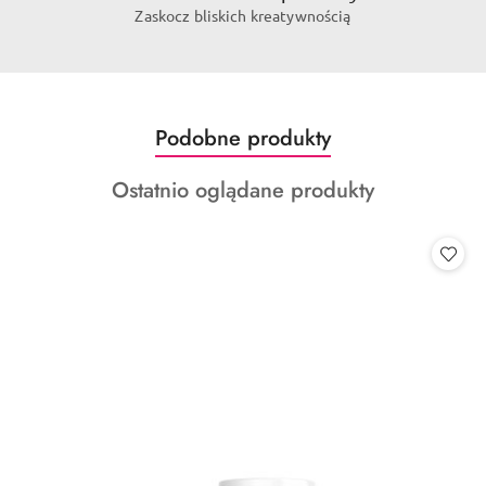
Zaskocz bliskich kreatywnością
Produkty
Podobne produkty
Pomiń karuzelę produktów
o
Produkty
Ostatnio oglądane produkty
statusie:
o
statusie: