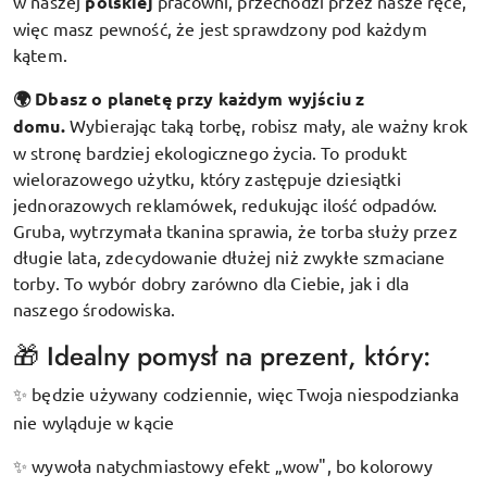
w naszej
polskiej
pracowni, przechodzi przez nasze ręce,
więc masz pewność, że jest sprawdzony pod każdym
kątem.
🌍 Dbasz o planetę przy każdym wyjściu z
domu.
Wybierając taką torbę, robisz mały, ale ważny krok
w stronę bardziej ekologicznego życia. To produkt
wielorazowego użytku, który zastępuje dziesiątki
jednorazowych reklamówek, redukując ilość odpadów.
Gruba, wytrzymała tkanina sprawia, że torba służy przez
długie lata, zdecydowanie dłużej niż zwykłe szmaciane
torby. To wybór dobry zarówno dla Ciebie, jak i dla
naszego środowiska.
🎁 Idealny pomysł na prezent, który:
będzie używany codziennie, więc Twoja niespodzianka
✨
nie wyląduje w kącie
wywoła natychmiastowy efekt „wow", bo kolorowy
✨