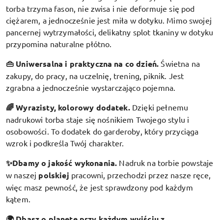
torba trzyma fason, nie zwisa i nie deformuje się pod
ciężarem, a jednocześnie jest miła w dotyku. Mimo swojej
pancernej wytrzymałości, delikatny splot tkaniny w dotyku
przypomina naturalne płótno.
👜 Uniwersalna i praktyczna na co dzień.
Świetna na
zakupy, do pracy, na uczelnię, trening, piknik. Jest
zgrabna a jednocześnie wystarczająco pojemna.
🌈 Wyrazisty, kolorowy dodatek
.
Dzięki pełnemu
nadrukowi torba staje się nośnikiem Twojego stylu i
osobowości. To dodatek do garderoby, który przyciąga
wzrok i podkreśla Twój charakter.
✨Dbamy o jakość wykonania.
Nadruk na torbie powstaje
w naszej
polskiej
pracowni, przechodzi przez nasze ręce,
więc masz pewność, że jest sprawdzony pod każdym
kątem.
🌍 Dbasz o planetę przy każdym wyjściu z