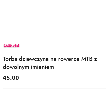
ZAJEKUBKI
Torba dziewczyna na rowerze MTB z
dowolnym imieniem
cena:
45.00