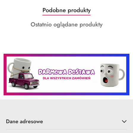
Produkty
Podobne produkty
Pomiń karuzelę produktów
o
Produkty
Ostatnio oglądane produkty
statusie:
o
statusie:
Dane adresowe