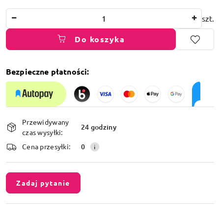
Ilość
szt.
Do koszyka
Bezpieczne płatności:
Dostępność
Przewidywany
i
24 godziny
czas wysyłki:
dostawa
Cena przesyłki:
0
Zadaj pytanie