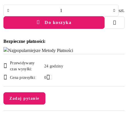
Ilość
szt.
Do koszyka
Bezpieczne płatności:
Dostępność
Przewidywany
i
24 godziny
czas wysyłki:
dostawa
Cena przesyłki:
0
Zadaj pytanie