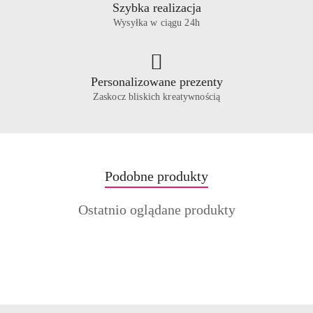
Szybka realizacja
Wysyłka w ciągu 24h
Personalizowane prezenty
Zaskocz bliskich kreatywnością
Produkty
Podobne produkty
Pomiń karuzelę produktów
o
Produkty
Ostatnio oglądane produkty
statusie:
o
statusie: