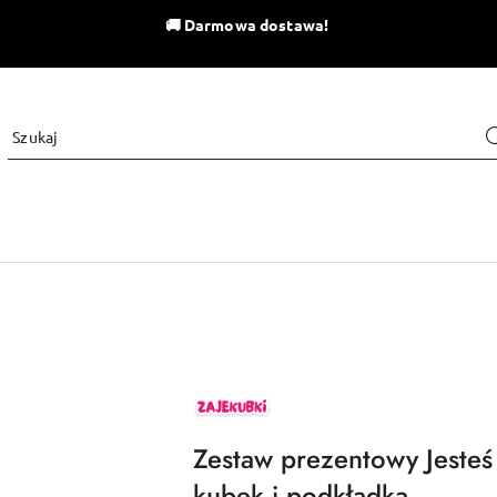
🚚
Darmowa dostawa!
ZAJEKUBKI
Zestaw prezentowy Jesteś
kubek i podkładka