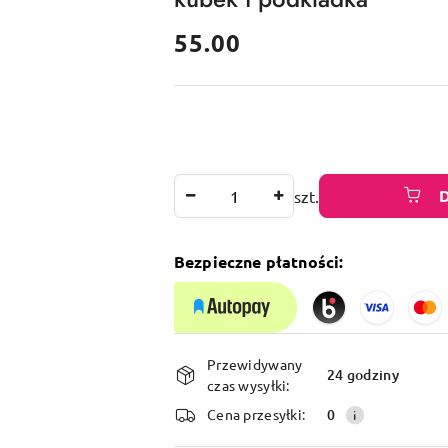
cena:
55.00
Ilość
szt.
Bezpieczne płatności:
Dostępność
Przewidywany
i
24 godziny
czas wysyłki:
dostawa
Cena przesyłki:
0