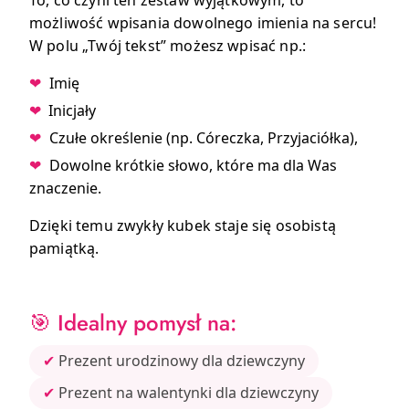
To, co czyni ten zestaw wyjątkowym, to
możliwość wpisania dowolnego imienia na sercu!
W polu „Twój tekst” możesz wpisać np.:
❤
Imię
❤
Inicjały
❤
Czułe określenie (np. Córeczka, Przyjaciółka),
❤
Dowolne krótkie słowo, które ma dla Was
znaczenie.
Dzięki temu zwykły kubek staje się osobistą
pamiątką.
🎯 Idealny pomysł na:
✔
Prezent urodzinowy dla dziewczyny
✔
Prezent na walentynki dla dziewczyny