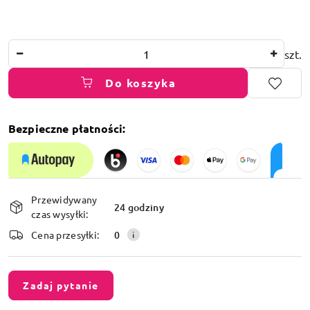
Ilość
szt.
Do koszyka
Bezpieczne płatności:
Dostępność
Przewidywany
i
24 godziny
czas wysyłki:
dostawa
Cena przesyłki:
0
Zadaj pytanie