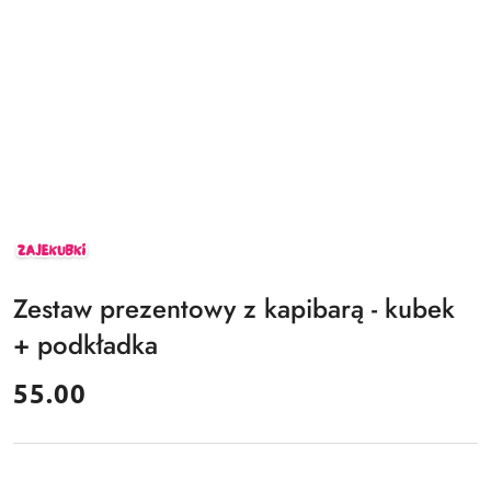
ZAJEKUBKI
Zestaw prezentowy z kapibarą - kubek
+ podkładka
cena:
55.00