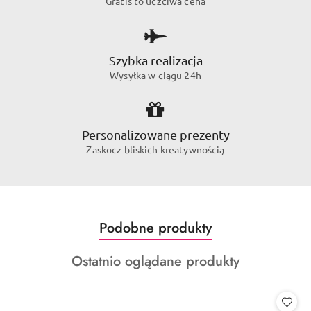
Gratis to uczciwa cena
Szybka realizacja
Wysyłka w ciągu 24h
Personalizowane prezenty
Zaskocz bliskich kreatywnością
Produkty
Podobne produkty
Pomiń karuzelę produktów
o
Produkty
Ostatnio oglądane produkty
statusie:
o
statusie: