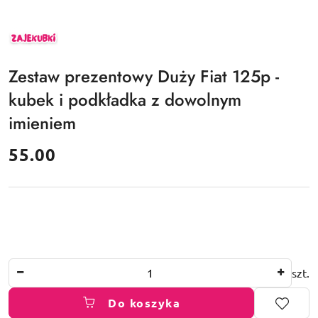
ZAJEKUBKI
Zestaw prezentowy Duży Fiat 125p -
kubek i podkładka z dowolnym
imieniem
cena:
55.00
Ilość
szt.
Do koszyka