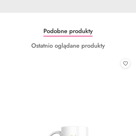
Produkty
Podobne produkty
Pomiń karuzelę produktów
o
Produkty
Ostatnio oglądane produkty
statusie:
o
statusie: