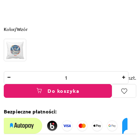
Wariant
Kolor/Wzór
Ilość
szt.
Do koszyka
Bezpieczne płatności:
Dostępność