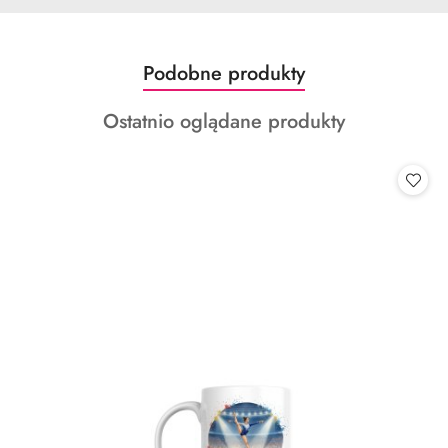
Produkty
Podobne produkty
Pomiń karuzelę produktów
o
Produkty
Ostatnio oglądane produkty
statusie:
o
statusie: