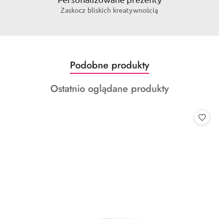
Zaskocz bliskich kreatywnością
Produkty
Podobne produkty
Pomiń karuzelę produktów
o
Produkty
Ostatnio oglądane produkty
statusie:
o
statusie: