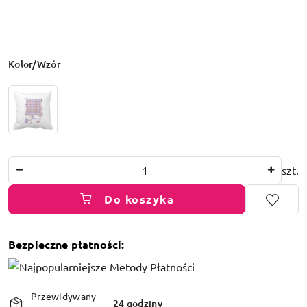
Wariant
Kolor/Wzór
Ilość
szt.
Do koszyka
Bezpieczne płatności:
Dostępność
Przewidywany
i
24 godziny