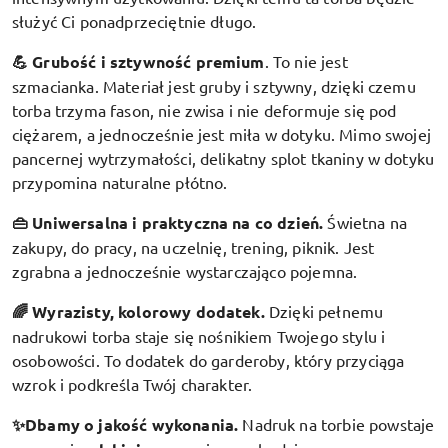
służyć Ci ponadprzeciętnie długo.
💪 Grubość i sztywność premium
.
To nie jest
szmacianka. Materiał jest gruby i sztywny, dzięki czemu
torba trzyma fason, nie zwisa i nie deformuje się pod
ciężarem, a jednocześnie jest miła w dotyku. Mimo swojej
pancernej wytrzymałości, delikatny splot tkaniny w dotyku
przypomina naturalne płótno.
👜 Uniwersalna i praktyczna na co dzień.
Świetna na
zakupy, do pracy, na uczelnię, trening, piknik. Jest
zgrabna a jednocześnie wystarczająco pojemna.
🌈 Wyrazisty, kolorowy dodatek
.
Dzięki pełnemu
nadrukowi torba staje się nośnikiem Twojego stylu i
osobowości. To dodatek do garderoby, który przyciąga
wzrok i podkreśla Twój charakter.
✨Dbamy o jakość wykonania.
Nadruk na torbie powstaje