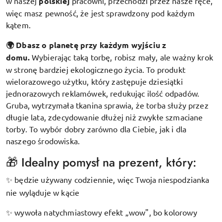
w naszej
polskiej
pracowni, przechodzi przez nasze ręce,
więc masz pewność, że jest sprawdzony pod każdym
kątem.
🌍 Dbasz o planetę przy każdym wyjściu z
domu.
Wybierając taką torbę, robisz mały, ale ważny krok
w stronę bardziej ekologicznego życia. To produkt
wielorazowego użytku, który zastępuje dziesiątki
jednorazowych reklamówek, redukując ilość odpadów.
Gruba, wytrzymała tkanina sprawia, że torba służy przez
długie lata, zdecydowanie dłużej niż zwykłe szmaciane
torby. To wybór dobry zarówno dla Ciebie, jak i dla
naszego środowiska.
🎁 Idealny pomysł na prezent, który:
będzie używany codziennie, więc Twoja niespodzianka
✨
nie wyląduje w kącie
wywoła natychmiastowy efekt „wow", bo kolorowy
✨