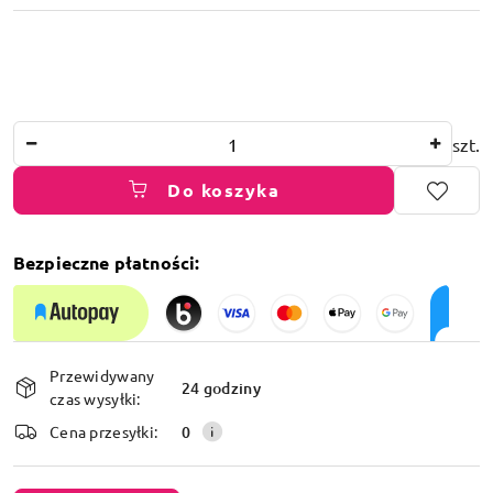
Ilość
szt.
Do koszyka
Bezpieczne płatności:
Dostępność
Przewidywany
i
24 godziny
czas wysyłki:
dostawa
Cena przesyłki:
0