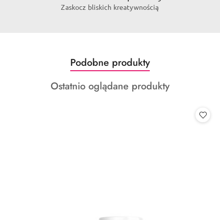
Zaskocz bliskich kreatywnością
Produkty
Podobne produkty
Pomiń karuzelę produktów
o
Produkty
Ostatnio oglądane produkty
statusie:
o
statusie: