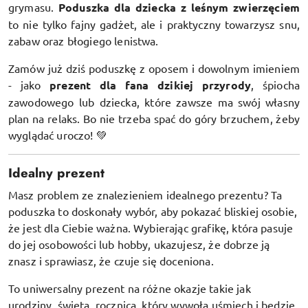
grymasu.
Poduszka dla dziecka z leśnym zwierzęciem
to nie tylko fajny gadżet, ale i praktyczny towarzysz snu,
zabaw oraz błogiego lenistwa.
Zamów już dziś poduszkę z oposem i dowolnym imieniem
- jako
prezent dla fana dzikiej przyrody
, śpiocha
zawodowego lub dziecka, które zawsze ma swój własny
plan na relaks. Bo nie trzeba spać do góry brzuchem, żeby
wyglądać uroczo! 💚
Idealny prezent
Masz problem ze znalezieniem idealnego prezentu? Ta
poduszka to doskonały wybór, aby pokazać bliskiej osobie,
że jest dla Ciebie ważna. Wybierając grafikę, która pasuje
do jej osobowości lub hobby, ukazujesz, że dobrze ją
znasz i sprawiasz, że czuje się doceniona.
To uniwersalny prezent na różne okazje takie jak
urodziny, święta, rocznica, który wywoła uśmiech i będzie