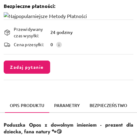
Bezpieczne płatności:
Dostępność
Przewidywany
i
24 godziny
czas wysyłki:
dostawa
Cena przesyłki:
0
Zadaj pytanie
OPIS PRODUKTU
PARAMETRY
BEZPIECZEŃSTWO
Poduszka Opos z dowolnym imieniem - prezent dla
dziecka, fana natury 🐾😴