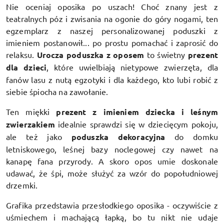
Nie oceniaj oposika po uszach! Choć znany jest z
teatralnych póz i zwisania na ogonie do góry nogami, ten
egzemplarz z naszej personalizowanej poduszki z
imieniem postanowił... po prostu pomachać i zaprosić do
relaksu.
Urocza poduszka z oposem
to świetny
prezent
dla dzieci
, które uwielbiają nietypowe zwierzęta, dla
fanów lasu z nutą egzotyki i dla każdego, kto lubi robić z
siebie śpiocha na zawołanie.
Ten miękki
prezent z imieniem dziecka i leśnym
zwierzakiem
idealnie sprawdzi się w dziecięcym pokoju,
ale też jako
poduszka dekoracyjna
do domku
letniskowego, leśnej bazy noclegowej czy nawet na
kanapę fana przyrody. A skoro opos umie doskonale
udawać, że śpi, może służyć za wzór do popołudniowej
drzemki.
Grafika przedstawia przesłodkiego oposika - oczywiście z
uśmiechem i machającą łapką, bo tu nikt nie udaje