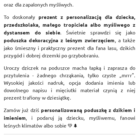
oraz dla zapalonych myśliwych.
To doskonały
prezent z personalizacją dla dziecka,
przedszkolaka, małego tropiciela albo myśliwego z
dystansem do siebie
. Świetnie sprawdzi się jako
poduszka dekoracyjna z leśnym zwierzęciem
, a także
jako śmieszny i praktyczny prezent dla fana lasu, dzikich
przygód i dobrej drzemki po grzybobraniu.
Uroczy dziczek na poduszce macha łapką i zaprasza do
przytulenia - żadnego chrząkania, tylko czyste „mrrr".
Wysokiej jakości nadruk, opcja dodania imienia lub
dowolnego napisu i mięciutki materiał czynią z niej
prezent trafiony w dziesiątkę.
Zamów już dziś
personalizowaną poduszkę z dzikiem i
imieniem
, i podaruj ją dziecku, myśliwemu, fanowi
leśnych klimatów albo sobie 💚🌲