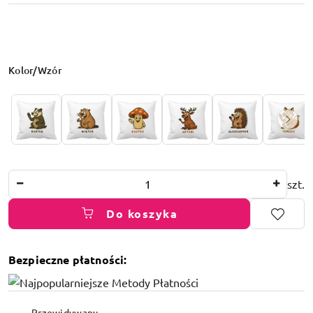
Wariant
Kolor/Wzór
Ilość
szt.
Do koszyka
Bezpieczne płatności:
Dostępność
Przewidywany