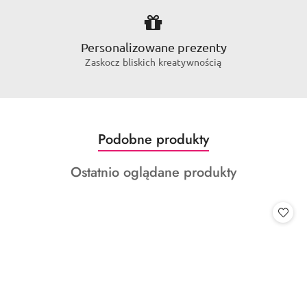
Personalizowane prezenty
Zaskocz bliskich kreatywnością
Produkty
Podobne produkty
Pomiń karuzelę produktów
o
Produkty
Ostatnio oglądane produkty
statusie:
o
statusie: