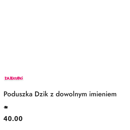
ZAJEKUBKI
Poduszka Dzik z dowolnym imieniem
🐗
cena:
40.00