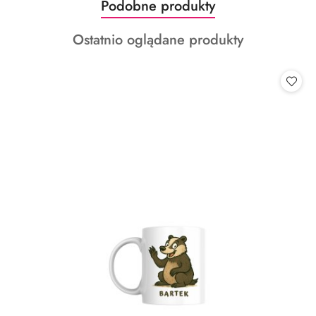
Produkty
Podobne produkty
Pomiń karuzelę produktów
o
Produkty
Ostatnio oglądane produkty
statusie:
o
statusie: