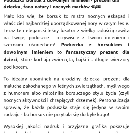
Poduszka Borsuk z dowolnym imieniem - prezent dla
dziecka, fana natury i nocnych marków 🦡💤
Mało kto wie, że borsuk to mistrz nocnych eskapad i
właściciel najbardziej uporządkowanej nory w całym lesie.
Teraz ten elegancki leśny lokator z wielką radością zawita
na Twojej poduszce - oczywiście z Twoim imieniem i
szerokim uśmiechem!
Poduszka z borsukiem i
dowolnym imieniem
to
fantastyczny prezent dla
dzieci
, które kochają zwierzęta, bajki i... długie wieczory
pod kocem.
To idealny upominek na urodziny dziecka, prezent dla
malucha zakochanego w leśnych zwierzątkach, myśliwego
z humorem albo miłośnika borsuczego stylu życia (czyli
nocnych aktywności i chrapiących drzemek). Personalizacja
sprawia, że każda poduszka staje się jedyna w swoim
rodzaju - bo borsuk nie przytula się do byle kogo!
Wysokiej jakości nadruk i przyjazna grafika pokazuje
borsuka, który macha łapką i zaprasza do wspólnego