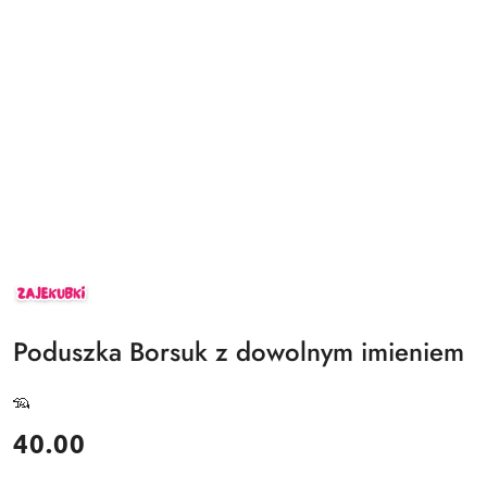
ZAJEKUBKI
Poduszka Borsuk z dowolnym imieniem
🦡
cena:
40.00