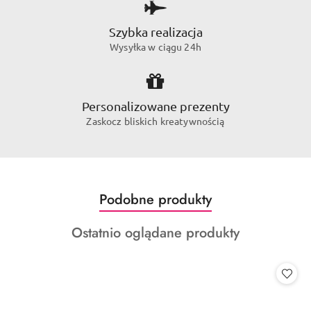
Szybka realizacja
Wysyłka w ciągu 24h
Personalizowane prezenty
Zaskocz bliskich kreatywnością
Produkty
Podobne produkty
Pomiń karuzelę produktów
o
Produkty
Ostatnio oglądane produkty
statusie:
o
statusie: