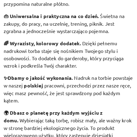
przypomina naturalne płótno.
👜 Uniwersalna i praktyczna na co dzień.
Świetna na
zakupy, do pracy, na uczelnię, trening, piknik. Jest
zgrabna a jednocześnie wystarczająco pojemna.
🌈 Wyrazisty, kolorowy dodatek
.
Dzięki pełnemu
nadrukowi torba staje się nośnikiem Twojego stylu i
osobowości. To dodatek do garderoby, który przyciąga
wzrok i podkreśla Twój charakter.
✨Dbamy o jakość wykonania.
Nadruk na torbie powstaje
w naszej
polskiej
pracowni, przechodzi przez nasze ręce,
więc masz pewność, że jest sprawdzony pod każdym
kątem.
🌍 Dbasz o planetę przy każdym wyjściu z
domu.
Wybierając taką torbę, robisz mały, ale ważny krok
w stronę bardziej ekologicznego życia. To produkt
wielorazowego użytku, który zastępuje dziesiątki