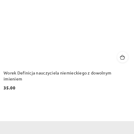
Worek Definicja nauczyciela niemieckiego z dowolnym
imieniem
35.00
Cena: