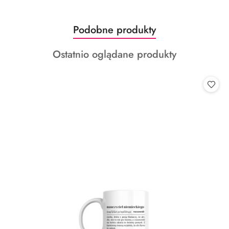
Produkty
Podobne produkty
Pomiń karuzelę produktów
o
Produkty
Ostatnio oglądane produkty
statusie:
o
statusie: