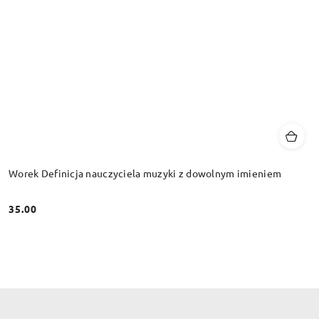
Worek Definicja nauczyciela muzyki z dowolnym imieniem
35.00
Cena: