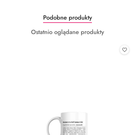
Produkty
Podobne produkty
Pomiń karuzelę produktów
o
Produkty
Ostatnio oglądane produkty
statusie:
o
statusie: