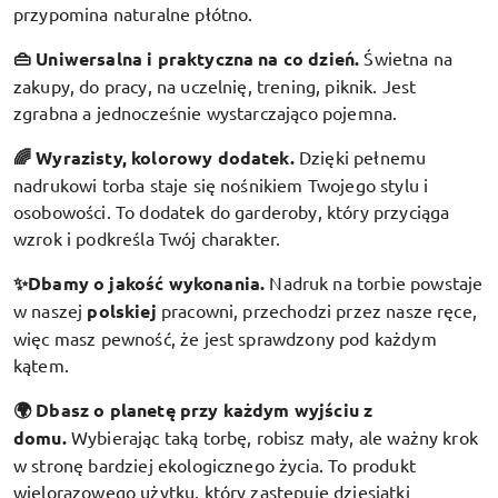
przypomina naturalne płótno.
👜 Uniwersalna i praktyczna na co dzień.
Świetna na
zakupy, do pracy, na uczelnię, trening, piknik. Jest
zgrabna a jednocześnie wystarczająco pojemna.
🌈 Wyrazisty, kolorowy dodatek
.
Dzięki pełnemu
nadrukowi torba staje się nośnikiem Twojego stylu i
osobowości. To dodatek do garderoby, który przyciąga
wzrok i podkreśla Twój charakter.
✨Dbamy o jakość wykonania.
Nadruk na torbie powstaje
w naszej
polskiej
pracowni, przechodzi przez nasze ręce,
więc masz pewność, że jest sprawdzony pod każdym
kątem.
🌍 Dbasz o planetę przy każdym wyjściu z
domu.
Wybierając taką torbę, robisz mały, ale ważny krok
w stronę bardziej ekologicznego życia. To produkt
wielorazowego użytku, który zastępuje dziesiątki