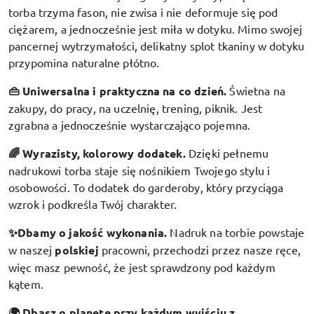
torba trzyma fason, nie zwisa i nie deformuje się pod
ciężarem, a jednocześnie jest miła w dotyku. Mimo swojej
pancernej wytrzymałości, delikatny splot tkaniny w dotyku
przypomina naturalne płótno.
👜 Uniwersalna i praktyczna na co dzień.
Świetna na
zakupy, do pracy, na uczelnię, trening, piknik. Jest
zgrabna a jednocześnie wystarczająco pojemna.
🌈 Wyrazisty, kolorowy dodatek
.
Dzięki pełnemu
nadrukowi torba staje się nośnikiem Twojego stylu i
osobowości. To dodatek do garderoby, który przyciąga
wzrok i podkreśla Twój charakter.
✨Dbamy o jakość wykonania.
Nadruk na torbie powstaje
w naszej
polskiej
pracowni, przechodzi przez nasze ręce,
więc masz pewność, że jest sprawdzony pod każdym
kątem.
🌍 Dbasz o planetę przy każdym wyjściu z