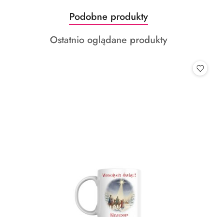
Produkty
Podobne produkty
Pomiń karuzelę produktów
o
Produkty
Ostatnio oglądane produkty
statusie:
o
statusie: