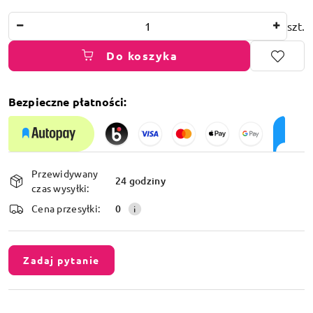
Ilość
szt.
Do koszyka
Bezpieczne płatności:
Dostępność
Przewidywany
i
24 godziny
czas wysyłki:
dostawa
Cena przesyłki:
0
Zadaj pytanie