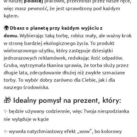
w naszej
polskiej
pracowni, przechodzi przez nasze ręce,
więc masz pewność, że jest sprawdzony pod każdym
kątem.
🌍 Dbasz o planetę przy każdym wyjściu z
domu.
Wybierając taką torbę, robisz mały, ale ważny krok
w stronę bardziej ekologicznego życia. To produkt
wielorazowego użytku, który zastępuje dziesiątki
jednorazowych reklamówek, redukując ilość odpadów.
Gruba, wytrzymała tkanina sprawia, że torba służy przez
długie lata, zdecydowanie dłużej niż zwykłe szmaciane
torby. To wybór dobry zarówno dla Ciebie, jak i dla
naszego środowiska.
🎁 Idealny pomysł na prezent, który:
będzie używany codziennie, więc Twoja niespodzianka
✨
nie wyląduje w kącie
wywoła natychmiastowy efekt „wow", bo kolorowy
✨