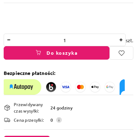
Ilość
szt.
Do koszyka
Bezpieczne płatności:
Dostępność
Przewidywany
i
24 godziny
czas wysyłki:
dostawa
Cena przesyłki:
0