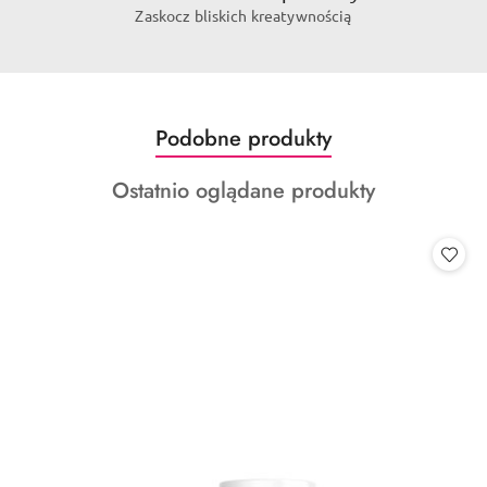
Zaskocz bliskich kreatywnością
Produkty
Podobne produkty
Pomiń karuzelę produktów
o
Produkty
Ostatnio oglądane produkty
statusie:
o
statusie: