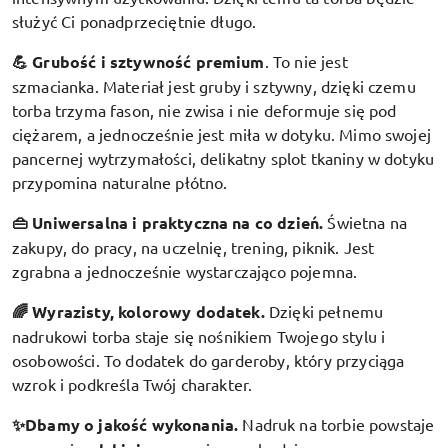
służyć Ci ponadprzeciętnie długo.
💪 Grubość i sztywność premium
.
To nie jest
szmacianka. Materiał jest gruby i sztywny, dzięki czemu
torba trzyma fason, nie zwisa i nie deformuje się pod
ciężarem, a jednocześnie jest miła w dotyku. Mimo swojej
pancernej wytrzymałości, delikatny splot tkaniny w dotyku
przypomina naturalne płótno.
👜 Uniwersalna i praktyczna na co dzień.
Świetna na
zakupy, do pracy, na uczelnię, trening, piknik. Jest
zgrabna a jednocześnie wystarczająco pojemna.
🌈 Wyrazisty, kolorowy dodatek
.
Dzięki pełnemu
nadrukowi torba staje się nośnikiem Twojego stylu i
osobowości. To dodatek do garderoby, który przyciąga
wzrok i podkreśla Twój charakter.
✨Dbamy o jakość wykonania.
Nadruk na torbie powstaje