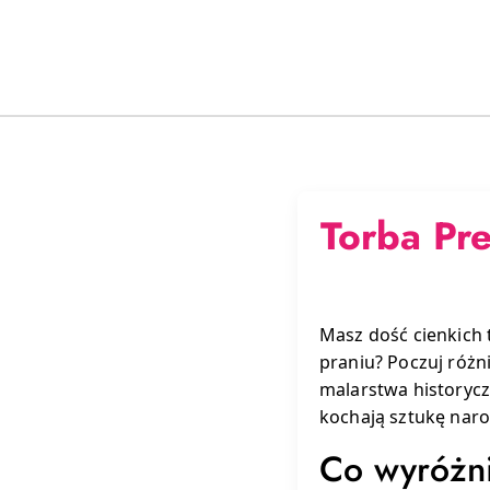
Torba Pr
Masz dość cienkich 
praniu? Poczuj różn
malarstwa historyc
kochają sztukę nar
Co wyróżni