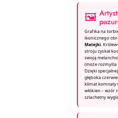
Artys
🖼️
pazu
Grafika na torbi
ikonicznego ob
Matejki
. Króle
stroju zyskał ko
swoją melanchol
(może rozmyśla 
Dzięki specjaln
głęboka czerwie
klimat komnaty 
włókien – wzór 
szlachetny wygl