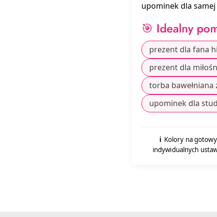
upominek dla samej 
🎯 Idealny pom
prezent dla fana hi
prezent dla miłośn
torba bawełniana 
upominek dla stude
ℹ️
Kolory na gotowy
indywidualnych ustaw