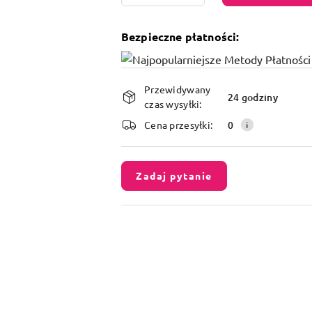
Bezpieczne płatności:
Dostępność
Przewidywany
i
24 godziny
czas wysyłki:
dostawa
Cena przesyłki:
0
Zadaj pytanie