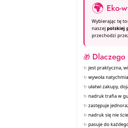
🌍
Eko-w
Wybierając tę to
naszej
polskiej
przechodzi przez
Dlaczego 
🎁
✨ jest praktyczna, w
✨ wywoła natychmia
✨ ułatwi zakupy, do
✨ nadruk trafia w g
✨ zastępuje jednora
✨ nadruk się nie ście
✨ pasuje do każdego: