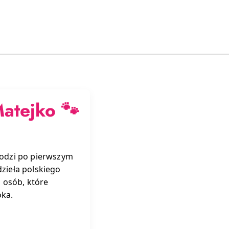
atejko 🐾
hodzi po pierwszym
dzieła polskiego
 osób, które
oka.