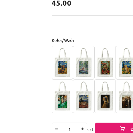
cena:
45.00
Wariant
Kolor/Wzór
Ilość
szt.