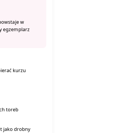
 powstaje w
dy egzemplarz
bierać kurzu
ch toreb
et jako drobny