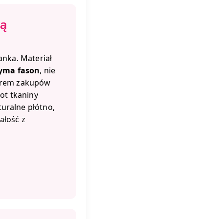
rą
anka. Materiał
zyma fason
, nie
żarem zakupów
lot tkaniny
uralne płótno,
ałość z