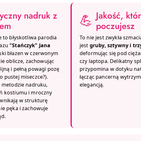
tyczny nadruk z
Jakość, któ
💪
rem
poczujesz
e to błyskotliwa parodia
To nie jest zwykła szmaci
razu
"Stańczyk" Jana
jest
gruby, sztywny i tr
wski błazen w czerwonym
deformując się pod cię
cie oblicze, zachowując
czy laptopa. Delikatny sp
ijną i pełną powagi pozę
przypomina w dotyku nat
o pustej miseczce?).
łącząc pancerną wytrzym
ej metodzie nadruku,
elegancją.
ń kostiumu i mroczny
wnikają w strukturę
nie pęka i zachowuje
ąd.