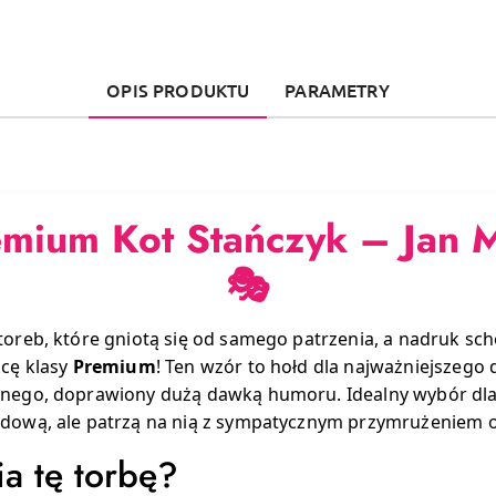
OPIS PRODUKTU
PARAMETRY
emium Kot Stańczyk – Jan M
🎭
toreb, które gniotą się od samego patrzenia, a nadruk sc
icę klasy
Premium
! Ten wzór to hołd dla najważniejszego 
znego, doprawiony dużą dawką humoru. Idealny wybór dla
odową, ale patrzą na nią z sympatycznym przymrużeniem 
a tę torbę?