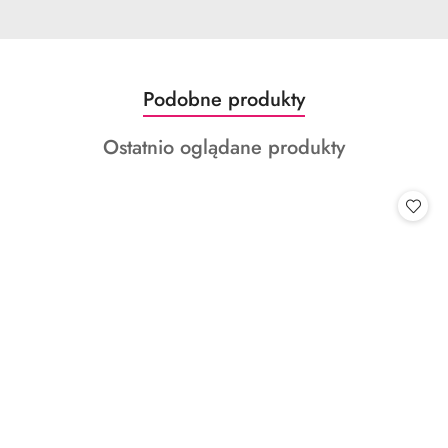
Produkty
Podobne produkty
Pomiń karuzelę produktów
o
Produkty
Ostatnio oglądane produkty
statusie:
o
statusie: