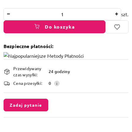
Ilość
szt.
Do koszyka
Bezpieczne płatności:
Dostępność
Przewidywany
i
24 godziny
czas wysyłki:
dostawa
Cena przesyłki:
0
Zadaj pytanie