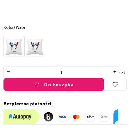
Wariant
Kolor/Wzór
Ilość
szt.
Do koszyka
Bezpieczne płatności:
Dostępność