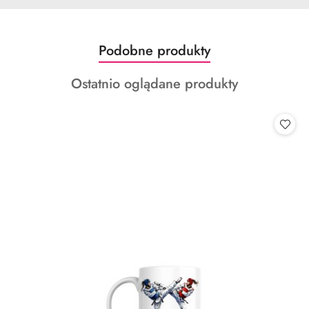
Produkty
Podobne produkty
Pomiń karuzelę produktów
o
Produkty
Ostatnio oglądane produkty
statusie:
o
statusie: