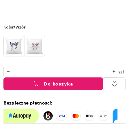
Wariant
Kolor/Wzór
Ilość
szt.
Do koszyka
Bezpieczne płatności:
Dostępność