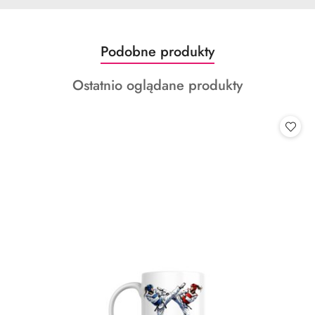
Produkty
Podobne produkty
Pomiń karuzelę produktów
o
Produkty
Ostatnio oglądane produkty
statusie:
o
statusie: