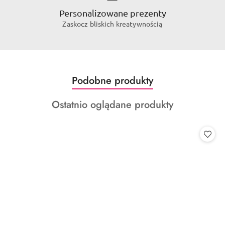
Personalizowane prezenty
Zaskocz bliskich kreatywnością
Produkty
Podobne produkty
Pomiń karuzelę produktów
o
Produkty
Ostatnio oglądane produkty
statusie:
o
statusie: