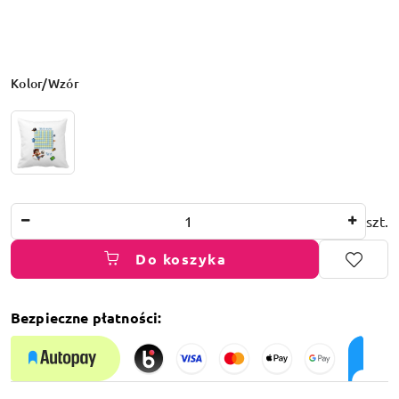
Wariant
Kolor/Wzór
Ilość
szt.
Do koszyka
Bezpieczne płatności:
Dostępność