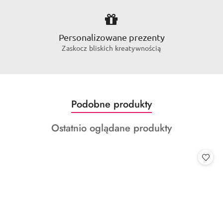
Personalizowane prezenty
Zaskocz bliskich kreatywnością
Produkty
Podobne produkty
Pomiń karuzelę produktów
o
Produkty
Ostatnio oglądane produkty
statusie:
o
statusie: