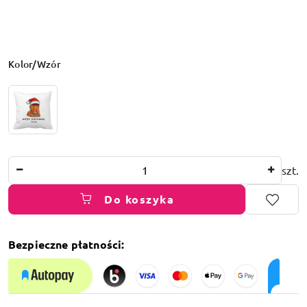
Wariant
Kolor/Wzór
Ilość
szt.
Do koszyka
Bezpieczne płatności:
Dostępność