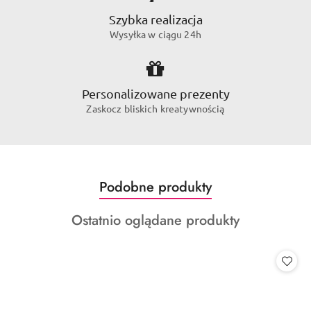
Szybka realizacja
Wysyłka w ciągu 24h
Personalizowane prezenty
Zaskocz bliskich kreatywnością
Produkty
Podobne produkty
Pomiń karuzelę produktów
o
Produkty
Ostatnio oglądane produkty
statusie:
o
statusie: