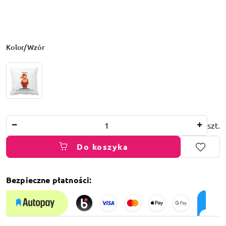
Wariant
Kolor/Wzór
Ilość
szt.
Do koszyka
Bezpieczne płatności:
Dostępność