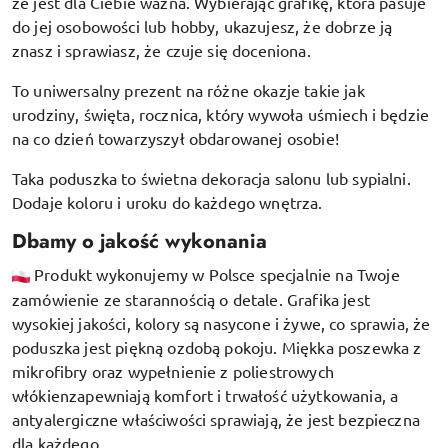
że jest dla Ciebie ważna. Wybierając grafikę, która pasuje
do jej osobowości lub hobby, ukazujesz, że dobrze ją
znasz i sprawiasz, że czuje się doceniona.
To uniwersalny prezent na różne okazje takie jak
urodziny, święta, rocznica, który wywoła uśmiech i będzie
na co dzień towarzyszył obdarowanej osobie!
Taka poduszka to świetna dekoracja salonu lub sypialni.
Dodaje koloru i uroku do każdego wnętrza.
Dbamy o jakość wykonania
Produkt wykonujemy w Polsce specjalnie na Twoje
zamówienie ze starannością o detale. Grafika jest
wysokiej jakości, kolory są nasycone i żywe, co sprawia, że
poduszka jest piękną ozdobą pokoju.
Miękka poszewka z
mikrofibry oraz
wypełnienie z poliestrowych
włókien
zapewniają komfort i trwałość użytkowania, a
antyalergiczne właściwości sprawiają, że jest bezpieczna
dla każdego.