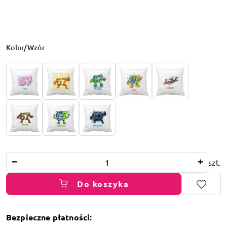
Wariant
Kolor/Wzór
Ilość
szt.
Do koszyka
Bezpieczne płatności: