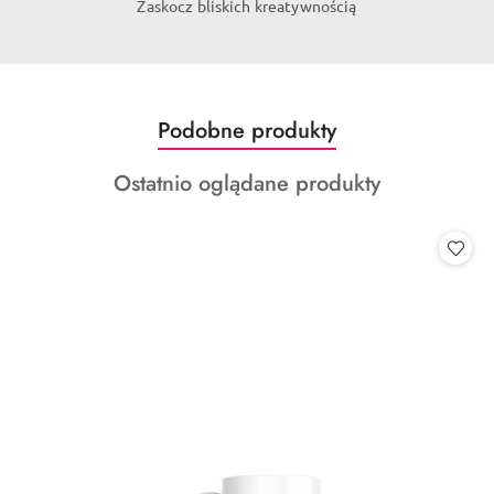
Zaskocz bliskich kreatywnością
Produkty
Podobne produkty
Pomiń karuzelę produktów
o
Produkty
Ostatnio oglądane produkty
statusie:
o
statusie: