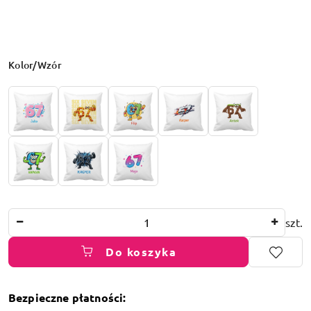
Wariant
Kolor/Wzór
Ilość
szt.
Do koszyka
Bezpieczne płatności: