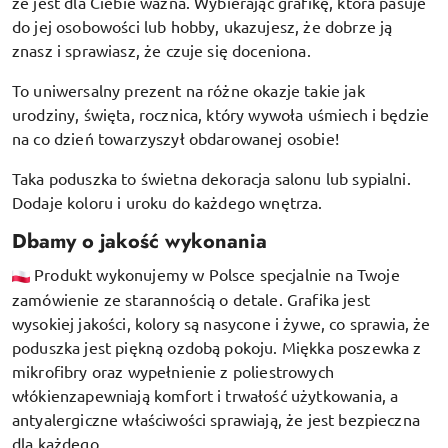
że jest dla Ciebie ważna. Wybierając grafikę, która pasuje
do jej osobowości lub hobby, ukazujesz, że dobrze ją
znasz i sprawiasz, że czuje się doceniona.
To uniwersalny prezent na różne okazje takie jak
urodziny, święta, rocznica, który wywoła uśmiech i będzie
na co dzień towarzyszył obdarowanej osobie!
Taka poduszka to świetna dekoracja salonu lub sypialni.
Dodaje koloru i uroku do każdego wnętrza.
Dbamy o jakość wykonania
Produkt wykonujemy w Polsce specjalnie na Twoje
zamówienie ze starannością o detale. Grafika jest
wysokiej jakości, kolory są nasycone i żywe, co sprawia, że
poduszka jest piękną ozdobą pokoju.
Miękka poszewka z
mikrofibry oraz
wypełnienie z poliestrowych
włókien
zapewniają komfort i trwałość użytkowania, a
antyalergiczne właściwości sprawiają, że jest bezpieczna
dla każdego.