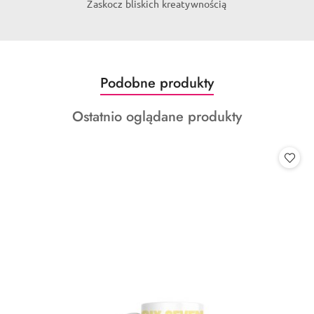
Zaskocz bliskich kreatywnością
Produkty
Podobne produkty
Pomiń karuzelę produktów
o
Produkty
Ostatnio oglądane produkty
statusie:
o
statusie: