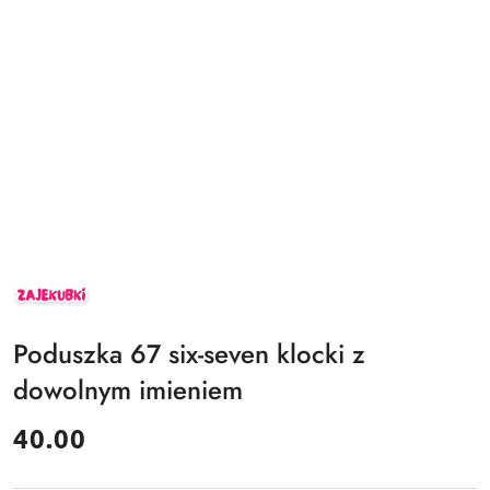
ZAJEKUBKI
Poduszka 67 six-seven klocki z
dowolnym imieniem
cena:
40.00