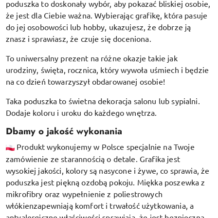
poduszka to doskonały wybór, aby pokazać bliskiej osobie,
że jest dla Ciebie ważna. Wybierając grafikę, która pasuje
do jej osobowości lub hobby, ukazujesz, że dobrze ją
znasz i sprawiasz, że czuje się doceniona.
To uniwersalny prezent na różne okazje takie jak
urodziny, święta, rocznica, który wywoła uśmiech i będzie
na co dzień towarzyszył obdarowanej osobie!
Taka poduszka to świetna dekoracja salonu lub sypialni.
Dodaje koloru i uroku do każdego wnętrza.
Dbamy o jakość wykonania
Produkt wykonujemy w Polsce specjalnie na Twoje
zamówienie ze starannością o detale. Grafika jest
wysokiej jakości, kolory są nasycone i żywe, co sprawia, że
poduszka jest piękną ozdobą pokoju.
Miękka poszewka z
mikrofibry oraz
wypełnienie z poliestrowych
włókien
zapewniają komfort i trwałość użytkowania, a
antyalergiczne właściwości sprawiają, że jest bezpieczna