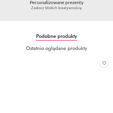
Personalizowane prezenty
Zaskocz bliskich kreatywnością
Produkty
Podobne produkty
Pomiń karuzelę produktów
o
Produkty
Ostatnio oglądane produkty
statusie:
o
statusie: