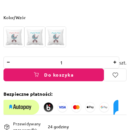
Wariant
Kolor/Wzór
Ilość
szt.
Do koszyka
Bezpieczne płatności:
Dostępność
Przewidywany
i
24 godziny
czas wysyłki: