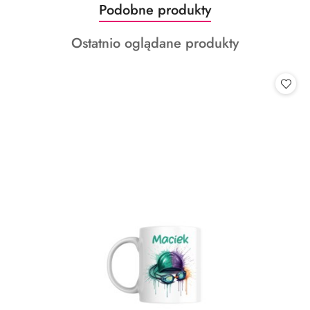
Produkty
Podobne produkty
Pomiń karuzelę produktów
o
Produkty
Ostatnio oglądane produkty
statusie:
o
statusie: