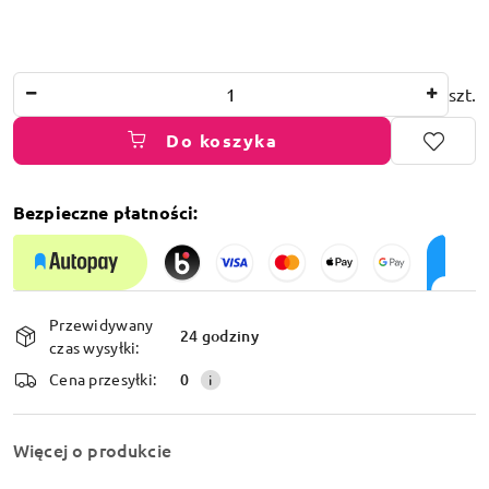
Ilość
szt.
Do koszyka
Bezpieczne płatności:
Dostępność
Przewidywany
i
24 godziny
czas wysyłki:
dostawa
Cena przesyłki:
0
Więcej o produkcie