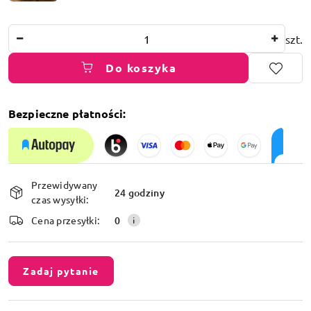
Ilość
szt.
Do koszyka
Bezpieczne płatności:
Dostępność
Przewidywany
i
24 godziny
czas wysyłki:
dostawa
Cena przesyłki:
0
Zadaj pytanie