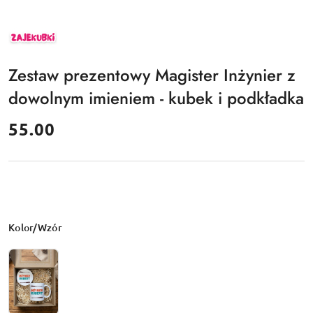
ZAJEKUBKI
Zestaw prezentowy Magister Inżynier z
dowolnym imieniem - kubek i podkładka
cena:
55.00
Wariant
Kolor/Wzór