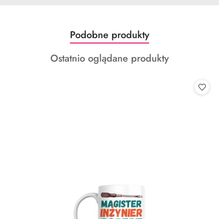
Produkty
Podobne produkty
Pomiń karuzelę produktów
o
Produkty
Ostatnio oglądane produkty
statusie:
o
statusie: