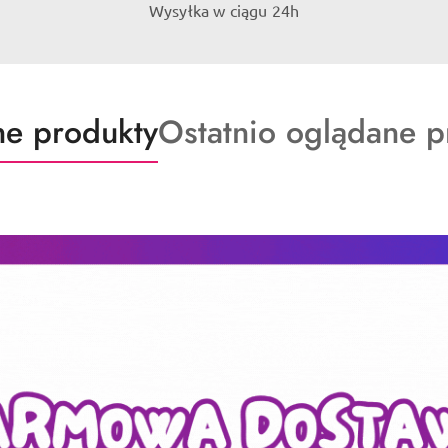
Wysyłka w ciągu 24h
ty
Produkty
e produkty
Ostatnio oglądane p
o
:
statusie: