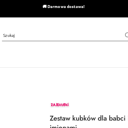
🚚
Darmowa dostawa!
ZAJEKUBKI
Zestaw kubków dla babci 
imionami