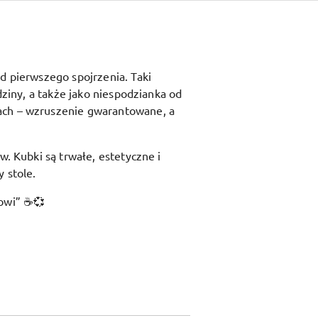
d pierwszego spojrzenia. Taki
dziny, a także jako niespodzianka od
ach – wzruszenie gwarantowane, a
w. Kubki są trwałe, estetyczne i
 stole.
kowi”
☕💞