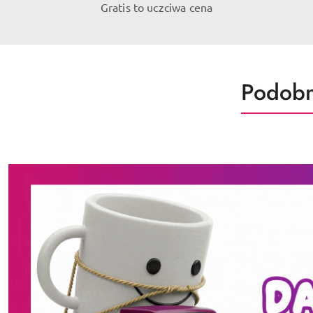
Gratis to uczciwa cena
Produk
Podobn
Pomiń karuzelę produktów
o
statusie