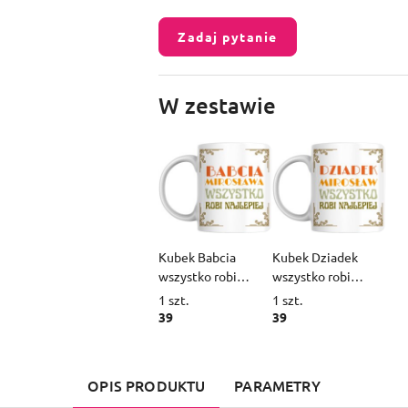
Zadaj pytanie
W zestawie
Kubek Babcia
Kubek Dziadek
wszystko robi
wszystko robi
najlepiej z
najlepiej z
1
szt.
1
szt.
dowolnym
dowolnym
39
39
imieniem
imieniem
OPIS PRODUKTU
PARAMETRY