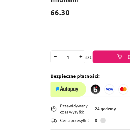
cena:
66.30
Ilość
szt.
Bezpieczne płatności:
Dostępność
Przewidywany
i
24 godziny
czas wysyłki:
dostawa
Cena przesyłki:
0