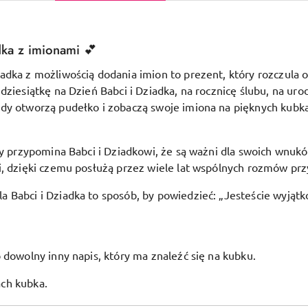
dka z imionami
💕
dka z możliwością dodania imion to prezent, który rozczula o
dziesiątkę na Dzień Babci i Dziadka, na rocznicę ślubu, na uro
edy otworzą pudełko i zobaczą swoje imiona na pięknych kubk
ry przypomina Babci i Dziadkowi, że są ważni dla swoich wnukó
, dzięki czemu posłużą przez wiele lat wspólnych rozmów przy
 Babci i Dziadka to sposób, by powiedzieć: „Jesteście wyjąt
 dowolny inny napis, który ma znaleźć się na kubku.
ach kubka.