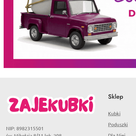
Sklep
Kubki
Poduszki
NIP: 8982315501
Dla Niej
św. Mikołaja 8/11 lok. 208