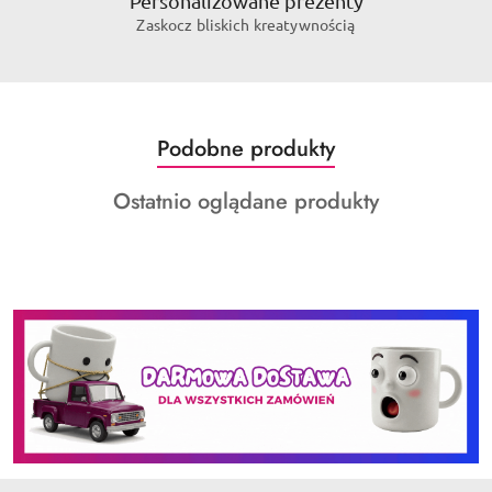
Personalizowane prezenty
Zaskocz bliskich kreatywnością
Produkty
Podobne produkty
Pomiń karuzelę produktów
o
Produkty
Ostatnio oglądane produkty
statusie:
o
statusie: