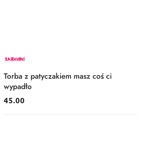
ZAJEKUBKI
Torba z patyczakiem masz coś ci
wypadło
cena:
45.00