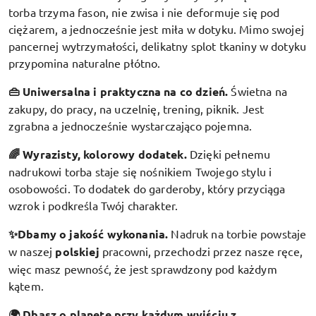
torba trzyma fason, nie zwisa i nie deformuje się pod
ciężarem, a jednocześnie jest miła w dotyku. Mimo swojej
pancernej wytrzymałości, delikatny splot tkaniny w dotyku
przypomina naturalne płótno.
👜 Uniwersalna i praktyczna na co dzień.
Świetna na
zakupy, do pracy, na uczelnię, trening, piknik. Jest
zgrabna a jednocześnie wystarczająco pojemna.
🌈 Wyrazisty, kolorowy dodatek
.
Dzięki pełnemu
nadrukowi torba staje się nośnikiem Twojego stylu i
osobowości. To dodatek do garderoby, który przyciąga
wzrok i podkreśla Twój charakter.
✨Dbamy o jakość wykonania.
Nadruk na torbie powstaje
w naszej
polskiej
pracowni, przechodzi przez nasze ręce,
więc masz pewność, że jest sprawdzony pod każdym
kątem.
🌍 Dbasz o planetę przy każdym wyjściu z