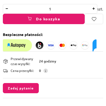
Ilość
szt.
Do koszyka
Bezpieczne płatności:
Dostępność
Przewidywany
i
24 godziny
czas wysyłki:
dostawa
Cena przesyłki:
0
Zadaj pytanie