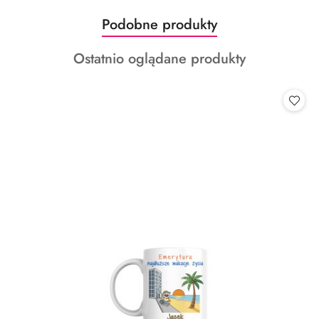
Produkty
Podobne produkty
Pomiń karuzelę produktów
o
Produkty
Ostatnio oglądane produkty
statusie:
o
statusie: