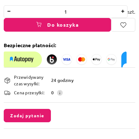
Ilość
szt.
Do koszyka
Bezpieczne płatności:
Dostępność
Przewidywany
i
24 godziny
czas wysyłki:
dostawa
Cena przesyłki:
0
Zadaj pytanie