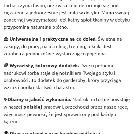
torba trzyma fason, nie zwisa i nie deformuje się pod
ciężarem, a jednocześnie jest miła w dotyku. Mimo swojej
pancernej wytrzymałości, delikatny splot tkaniny w dotyku
przypomina naturalne płótno.
👜 Uniwersalna i praktyczna na co dzień.
Świetna na
zakupy, do pracy, na uczelnię, trening, piknik. Jest
zgrabna a jednocześnie wystarczająco pojemna.
🌈 Wyrazisty, kolorowy dodatek
.
Dzięki pełnemu
nadrukowi torba staje się nośnikiem Twojego stylu i
osobowości. To dodatek do garderoby, który przyciąga
wzrok i podkreśla Twój charakter.
✨Dbamy o jakość wykonania.
Nadruk na torbie powstaje
w naszej
polskiej
pracowni, przechodzi przez nasze ręce,
więc masz pewność, że jest sprawdzony pod każdym
kątem.
🌍 Dbasz o planetę przy każdym wyjściu z