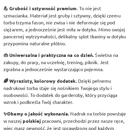
💪 Grubość i sztywność premium
.
To nie jest
szmacianka. Materiał jest gruby i sztywny, dzięki czemu
torba trzyma fason, nie zwisa i nie deformuje się pod
ciężarem, a jednocześnie jest miła w dotyku. Mimo swojej
pancernej wytrzymałości, delikatny splot tkaniny w dotyku
przypomina naturalne płótno.
👜 Uniwersalna i praktyczna na co dzień.
Świetna na
zakupy, do pracy, na uczelnię, trening, piknik. Jest
zgrabna a jednocześnie wystarczająco pojemna.
🌈 Wyrazisty, kolorowy dodatek
.
Dzięki pełnemu
nadrukowi torba staje się nośnikiem Twojego stylu i
osobowości. To dodatek do garderoby, który przyciąga
wzrok i podkreśla Twój charakter.
✨Dbamy o jakość wykonania.
Nadruk na torbie powstaje
w naszej
polskiej
pracowni, przechodzi przez nasze ręce,
więc masz pewność, że jest sprawdzony pod każdym