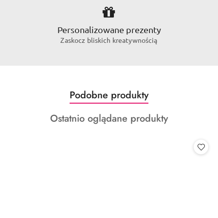
Personalizowane prezenty
Zaskocz bliskich kreatywnością
Produkty
Podobne produkty
Pomiń karuzelę produktów
o
Produkty
Ostatnio oglądane produkty
statusie:
o
statusie: