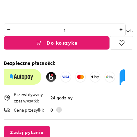
Ilość
szt.
Do koszyka
Bezpieczne płatności:
Dostępność
Przewidywany
i
24 godziny
czas wysyłki:
dostawa
Cena przesyłki:
0
Zadaj pytanie